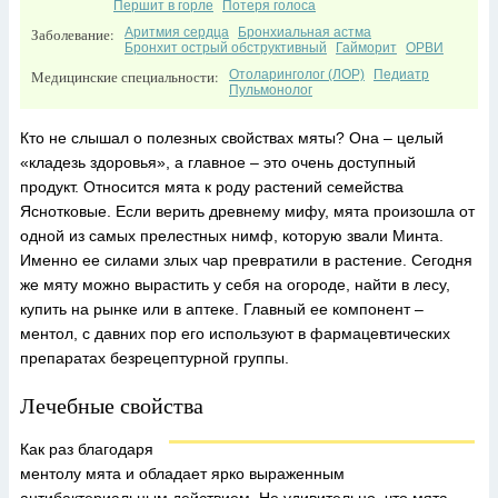
Першит в горле
Потеря голоса
Заболевание:
Аритмия сердца
Бронхиальная астма
Бронхит острый обструктивный
Гайморит
ОРВИ
Медицинские специальности:
Отоларинголог (ЛОР)
Педиатр
Пульмонолог
Кто не слышал о полезных свойствах мяты? Она – целый
«кладезь здоровья», а главное – это очень доступный
продукт. Относится мята к роду растений семейства
Яснотковые. Если верить древнему мифу, мята произошла от
одной из самых прелестных нимф, которую звали Минта.
Именно ее силами злых чар превратили в растение. Сегодня
же мяту можно вырастить у себя на огороде, найти в лесу,
купить на рынке или в аптеке. Главный ее компонент –
ментол, с давних пор его используют в фармацевтических
препаратах безрецептурной группы.
Лечебные свойства
Как раз благодаря
ментолу мята и обладает ярко выраженным