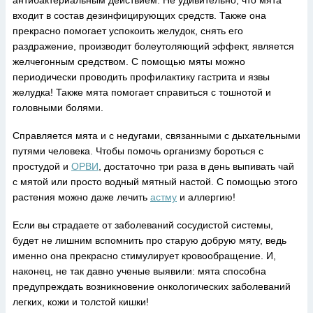
антибактериальным действием. Не удивительно, что мята
входит в состав дезинфицирующих средств. Также она
прекрасно помогает успокоить желудок, снять его
раздражение, производит болеутоляющий эффект, является
желчегонным средством. С помощью мяты можно
периодически проводить профилактику гастрита и язвы
желудка! Также мята помогает справиться с тошнотой и
головными болями.
Справляется мята и с недугами, связанными с дыхательными
путями человека. Чтобы помочь организму бороться с
простудой и
ОРВИ
, достаточно три раза в день выпивать чай
с мятой или просто водный мятный настой. С помощью этого
растения можно даже лечить
астму
и аллергию!
Если вы страдаете от заболеваний сосудистой системы,
будет не лишним вспомнить про старую добрую мяту, ведь
именно она прекрасно стимулирует кровообращение. И,
наконец, не так давно ученые выявили: мята способна
предупреждать возникновение онкологических заболеваний
легких, кожи и толстой кишки!