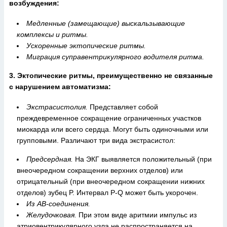
возбуждения:
Медленные (замещающие) выскальзывающие
комплексы и ритмы.
Ускоренные эктопические ритмы.
Миграция суправентрикулярного водителя ритма.
3. Эктопические ритмы, преимущественно не связанные
с нарушением автоматизма:
Экстрасистолия.
Представляет собой
преждевременное сокращение ограниченных участков
миокарда или всего сердца. Могут быть одиночными или
групповыми. Различают три вида экстрасистол:
Предсердная.
На ЭКГ выявляется положительный (при
внеочередном сокращении верхних отделов) или
отрицательный (при внеочередном сокращении нижних
отделов) зубец P. Интервал P-Q может быть укорочен.
Из АВ-соединения.
Желудочковая.
При этом виде аритмии импульс из
атриовентрикулярного узла не распространяется на