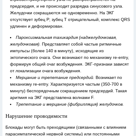
предсердия, и не происходит разрядка синусового узла.
Желудочки сокращаются не одновременно. На ЭКГ
отсутствует зубец Р; зубец Т отрицательный, комплекс QRS
удлинен и деформирован.
Пароксизмальная тахикардия (наджелудочковая,
желудочковая).
Представляет собой частые ритмичные
импульсы (более 140 в минуту), исходящие из
эктопического очага. Они возникают по механизму re-entry,
формируя общий очаг возбуждения. ЭКГ-признаки зависят
от локализации очага возбуждения.
Мерцание и трепетание предсердий.
Возникает по
механизму re-entry. Характеризуется частым (350-700 в
минуту) беспорядочным сокращением предсердий. Такая
аритмия на ЭКГ представлена волнами F.
Трепетание и мерцание (фибрилляция) желудочков.
Нарушение проводимости
Блокады могут быть преходящими (связанными с влиянием
парасимпатической нервной системы) или постоянными