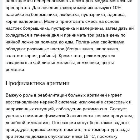
наблюдается непереносимость некоторых медикаментозных
препаратов. Для лечения тахиаритмии используют 10%
настойки из боярышника, любистка, пустырника, адониса,
корня валерианы. Можно приготовить смесь на основе
настоек боярышника, пустырника и валерианы, затем дать ей
охладиться в течение дня и принимать три раза в день по
чайной ложке за полчаса до еды. Полезными свойствами
обладают различные настои (боярышника, шиповника,
золотого корня, рябины). Кроме того, рекомендуется
заваривать в чай листья мелиссы, земляники, цветы
ромашки.
Профилактика аритмии
Важную роль в реабилитации больных аритмией играет
восстановление нервной системы: исключение стрессовых и
напряженных ситуаций, соблюдение режима сна. Следует
уделить внимание физической активности: пешим прогулкам,
лечебной гимнастике. Полезными могут быть также водные
процедуры, однако следует помнить, что температура воды
при этом не должна опускаться ниже 19 °С, поскольку