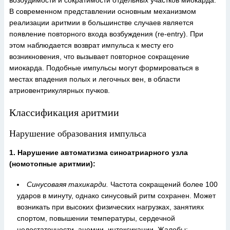
возбудимости и сократимости отдельных участков миокарда.
В современном представлении основным механизмом
реализации аритмии в большинстве случаев является
появление повторного входа возбуждения (re-entry). При
этом наблюдается возврат импульса к месту его
возникновения, что вызывает повторное сокращение
миокарда. Подобные импульсы могут формироваться в
местах впадения полых и легочных вен, в области
атриовентрикулярных пучков.
Классификация аритмии
Нарушение образования импульса
1. Нарушение автоматизма синоатриарного узла
(номотопные аритмии):
Синусоваяя тахикарди.
Частота сокращений более 100
ударов в минуту, однако синусовый ритм сохранен. Может
возникать при высоких физических нагрузках, занятиях
спортом, повышении температуры, сердечной
недостаточности, анемии, интоксикации. Жалобы: