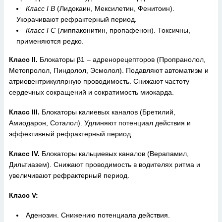
Класс I В
(Лидокаин, Мексилетин, Фенитоин).
Укорачивают рефрактерный период.
Класс I С
(липпаконитин, пропафенон). Токсичны,
применяются редко.
Класс II.
Блокаторы β1 – адренорецепторов (Пропранолол,
Метопролол, Пиндолол, Эсмолол). Подавляют автоматизм и
атриовентрикулярную проводимость. Снижают частоту
сердечных сокращений и сократимость миокарда.
Класс III.
Блокаторы калиевых каналов (Бретилий,
Амиодарон, Соталол). Удлиняют потенциал действия и
эффективный рефрактерный период.
Класс IV.
Блокаторы кальциевых каналов (Верапамил,
Дильтиазем). Снижают проводимость в водителях ритма и
увеличивают рефрактерный период.
Класс V:
Аденозин. Снижению потенциала действия.