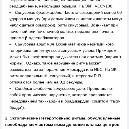
сердцебиение, небольшая одышка. На ЭКГ: ЧСС>100.
Синусовая брадикардия.
Частота сокращений менее 60
ударов в минуту (при дальнейшем снижении частоты могут
наблюдаться обмороки), ритм синусовый. Возникает при
почечной или печеночной колике, поражениях печени,
приеме β-адреноблокаторов.
Синусовая аритмия.
Возникает из-за неритмичного
генерирования импульсов синусовым узлом. Примером
может быть рефлекторная дыхательная аритмия (вариант
нормы). Однако, такое нарушение ритма может
развиваться из-за поражения миокарда или ИБС. На ЭКГ:
ритм неправильный, синусовый; интервалы R-R
отличаются более чем на 0,1 секунды.
Синдром слабости синусового узла.
Представляет
собой органическое нарушение, которое проявляется
чередованием тахикардии и брадикардии (симптом "тахи-
бради").
2. Эктопические (гетеротопные) ритмы, обусловленные
преобладанием автоматизма дополнительных центров