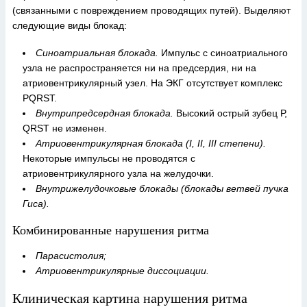
(связанными с повреждением проводящих путей). Выделяют
следующие виды блокад:
Синоатриальная блокада.
Импульс с синоатриального
узла не распространяется ни на предсердия, ни на
атриовентрикулярный узел. На ЭКГ отсутствует комплекс
PQRST.
Внутрипредсердная блокада.
Высокий острый зубец Р,
QRST не изменен.
Атриовентрикулярная блокада (I, II, III степени).
Некоторые импульсы не проводятся с
атриовентрикулярного узла на желудочки.
Внутрижелудочковые блокады (блокады ветвей пучка
Гиса).
Комбинированные нарушения ритма
Парасистолия;
Атриовентрикулярные диссоциации.
Клиническая картина нарушения ритма