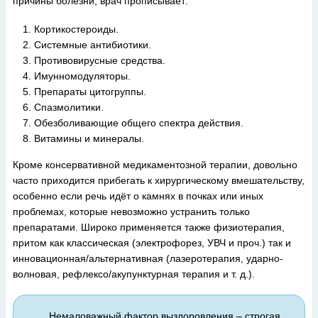
причины болезни, врач прописывает:
Кортикостероиды.
Системные антибиотики.
Противовирусные средства.
Имунномодуляторы.
Препараты цитогруппы.
Спазмолитики.
Обезболивающие общего спектра действия.
Витамины и минералы.
Кроме консервативной медикаментозной терапии, довольно
часто приходится прибегать к хирургическому вмешательству,
особенно если речь идёт о камнях в почках или иных
проблемах, которые невозможно устранить только
препаратами. Широко применяется также физиотерапия,
притом как классическая (электрофорез, УВЧ и проч.) так и
инновационная/альтернативная (лазеротерапия, ударно-
волновая, рефлексо/акупунктурная терапия и т. д.).
Немаловажный фактор выздоровления – строгая