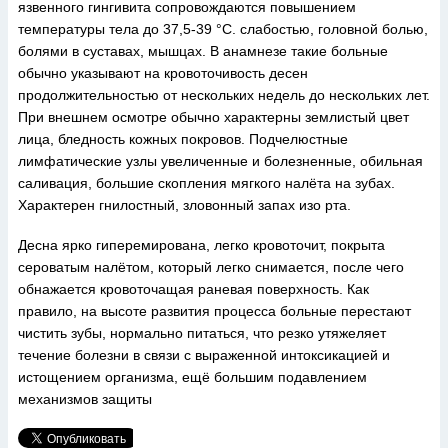
язвенного гингивита сопровождаются повышением
температуры тела до 37,5-39 °С. слабостью, головной болью,
болями в суставах, мышцах. В анамнезе такие больные
обычно указывают на кровоточивость десен
продолжительностью от нескольких недель до нескольких лет.
При внешнем осмотре обычно характерны землистый цвет
лица, бледность кожных покровов. Подчелюстные
лимфатические узлы увеличенные и болезненные, обильная
саливация, большие скопления мягкого налёта на зубах.
Характерен гнилостный, зловонный запах изо рта.
Десна ярко гиперемирована, легко кровоточит, покрыта
сероватым налётом, который легко снимается, после чего
обнажается кровоточащая раневая поверхность. Как
правило, на высоте развития процесса больные перестают
чистить зубы, нормально питаться, что резко утяжеляет
течение болезни в связи с выраженной интоксикацией и
истощением организма, ещё большим подавлением
механизмов защиты