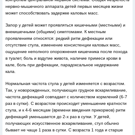
нервно-мышечного аппарата детей первых месяцев жизни
может способствовать задержке каловых масс.
Запор у детей может проявляться кишечными (местными) и
внекишечными (общими) симптомами. К местным
проявлениям относятся: редкий ритм дефекации или
отсутствие стула, изменение консистенции каловых масс,
ощущение неполного опорожнения кишечника после похода
в туалет, боль и вздутие живота, наличие примеси крови в
кале, боль при дефекации, парадоксальное недержание
кала.
Нормальная частота стула у детей изменяется с возрастом.
Так, у новорожденных, получающих грудное вскармливание,
частота дефекаций совпадает с количеством кормлений (6-7
раз в сутки). С возрастом происходит уменьшение кратности
стула, и к 4-6 месяцам (времени введения прикормов) ритм
дефекаций уменьшается до 2-х раз в сутки. У детей,
получающих искусственное вскармливание, стул обычно
бывает не чаще 1 раза в сутки. С возраста 1 года и старше