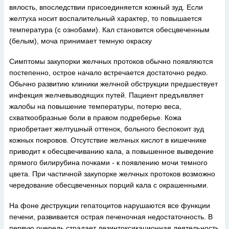
вялость, впоследствии присоединяется кожный зуд. Если
желтуха носит воспалительный характер, то повышается
температура (с ознобами). Кал становится обесцвеченным
(белым), моча принимает темную окраску
Симптомы закупорки желчных протоков обычно появляются
постепенно, острое начало встречается достаточно редко.
Обычно развитию клиники желчной обструкции предшествует
инфекция желчевыводящих путей. Пациент предъявляет
жалобы на повышение температуры, потерю веса,
схваткообразные боли в правом подреберье. Кожа
приобретает желтушный оттенок, больного беспокоит зуд
кожных покровов. Отсутствие желчных кислот в кишечнике
приводит к обесцвечиванию кала, а повышенное выведение
прямого билирубина почками - к появлению мочи темного
цвета. При частичной закупорке желчных протоков возможно
чередование обесцвеченных порций кала с окрашенными.
На фоне деструкции гепатоцитов нарушаются все функции
печени, развивается острая печеночная недостаточность. В
первую очередь страдает дезинтоксикационная деятельность