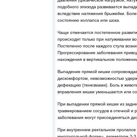
давления (физической нагрузкой, натуж
подобного эпизода развивается выпад
вследствие натяжения брыжейки. Боле
состоянию коллапса или шока.
Чаще отмечается постепенное развити
происходит только при натуживании во
Постепенно после каждого стула возни
Прогрессирование заболевания привод
нахождения в вертикальном положени
Выпадение прямой кишки сопровождае
дискомфортом, невозможностью удерж
дефекацию (тенезмами). Боль в животе
вправления кишки уменьшается или со
При выпадении прямой кишки из заднег
травмированием сосудов в отечной и 
заболевания могут присоединяться ди
При внутреннем ректальном пролапсе 
многоугольной формы, диаметром 2-3 