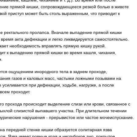
иванием, кашлем, чиханием и т. д.). Во время или после
ение прямой кишки, сопровождающееся резкой болью в животе
вой приступ может быть столь выраженным, что приводит к
е ректального пролапса. Вначале выпадение прямой кишки
 время акта дефекации и легко ликвидируется самостоятельно.
кает необходимость вправлять прямую кишку рукой.
ит к выпадению прямой кишки во время кашля, чихания,
и.
тся ощущением инородного тела в заднем проходе,
ания газов и каловых масс, частыми ложными позывами на
 усиливается при дефекации, ходьбе, нагрузке, а после
всем проходит.
о прохода происходит выделение слизи или крови, связанное с
рыхлой слизистой выпавшего участка. При длительном течении
зурические нарушения - прерывистое или частое мочеиспускание.
на передней стенке кишки образуется солитарная язва
см. Язва имеет ровные края и неглубокое дно, покрытое