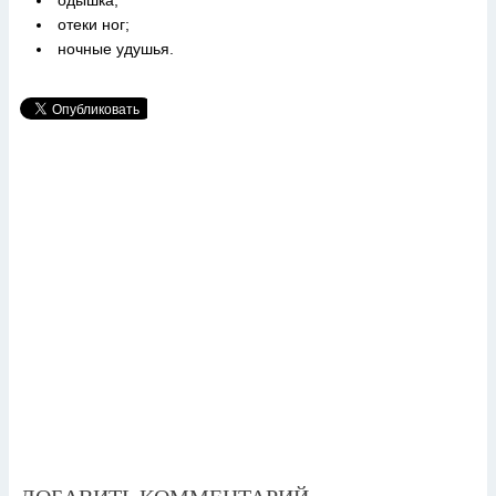
одышка;
отеки ног;
ночные удушья.