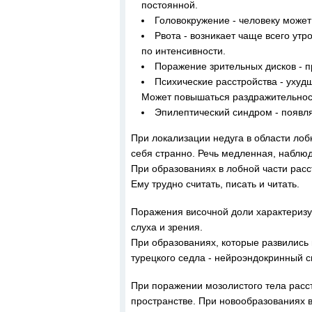
постоянной.
Головокружение - человеку может 
Рвота - возникает чаще всего утр
по интенсивности.
Поражение зрительных дисков - пр
Психические расстройства - ухуд
Может повышаться раздражительност
Эпилептический синдром - появля
При локализации недуга в области лоб
себя странно. Речь медленная, наблю
При образованиях в лобной части расс
Ему трудно считать, писать и читать.
Поражения височной доли характериз
слуха и зрения.
При образованиях, которые развились 
турецкого седла - нейроэндокринный 
При поражении мозолистого тела расс
пространстве. При новообразованиях 