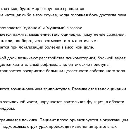
казаться, будто мир вокруг него вращается.
ом натощак либо в том случае, когда головная боль достигла пика
оявляется 'туманом' и 'мушками' в глазах.
шается память, мышление; галлюцинации, помутнение сознания.
ь или, наоборот, человек может стать апатичным.
ется при локализации болезни в височной доле.
ной доли возникают расстройства психомоторики, больной ведет
дается хватательный рефлекс, эпилептические приступы.
траивается восприятие больным целостности собственного тела.
уются возникновением эпиприступов. Развиваются галлюцинации
в затылочной части, нарушается зрительная функция, в области
синдром.
траивается психика. Пациент плохо ориентируется в окружающем
в подкорковых структурах происходят изменения зрительных