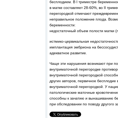
бесплодием. В I триместре беременно
в матке составляет 28-60%, во II трим
перегородкой отмечают преждевременн
неправильное положение плода. Возмо
беременности:
недостаточный объем полости матки (
истмико-цервикальная недостаточность
имплантация эмбриона на бессосудист
адекватное развитие.
Чаще эти нарушения возникают при по
внутриматочной перегородке противоре
внутриматочной перегородкой способн
других авторов, первичное бесплодие 
внутриматочной перегородкой. У пацие
патологические маточные кровотечен
способны к зачатию и вынашиванию бе
при обследовании по поводу другого з