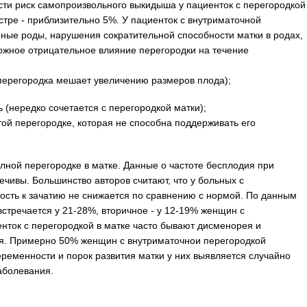
сти риск самопроизвольного выкидыша у пациенток с перегородкой
естре - приблизительно 5%. У пациенток с внутриматочной
ые роды, нарушения сократительной способности матки в родах,
жное отрицательное влияние перегородки на течение
перегородка мешает увеличению размеров плода);
 (нередко сочетается с перегородкой матки);
ой перегородке, которая не способна поддерживать его
лной перегородке в матке. Данные о частоте бесплодия при
чивы. Большинство авторов считают, что у больных с
ость к зачатию не снижается по сравнению с нормой. По данным
встречается у 21-28%, вторичное - у 12-19% женщин с
нток с перегородкой в матке часто бывают дисменорея и
ия. Примерно 50% женщин с внутриматочнои перегородкой
ременности и порок развития матки у них выявляется случайно
аболевания.