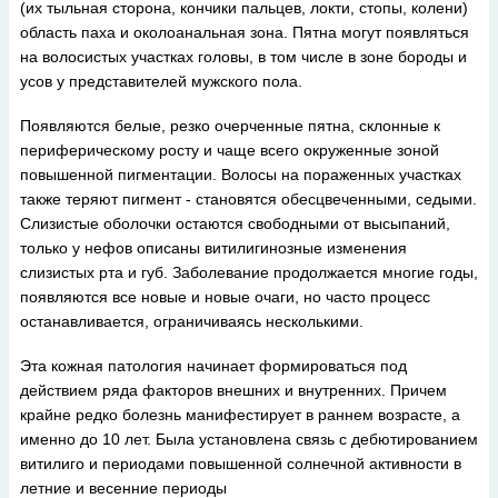
(их тыльная сторона, кончики пальцев, локти, стопы, колени)
область паха и околоанальная зона. Пятна могут появляться
на волосистых участках головы, в том числе в зоне бороды и
усов у представителей мужского пола.
Появляются белые, резко очерченные пятна, склонные к
периферическому росту и чаще всего окруженные зоной
повышенной пигментации. Волосы на пораженных участках
также теряют пигмент - становятся обесцвеченными, седыми.
Слизистые оболочки остаются свободными от высыпаний,
только у нефов описаны витилигинозные изменения
слизистых рта и губ. Заболевание продолжается многие годы,
появляются все новые и новые очаги, но часто процесс
останавливается, ограничиваясь несколькими.
Эта кожная патология начинает формироваться под
действием ряда факторов внешних и внутренних. Причем
крайне редко болезнь манифестирует в раннем возрасте, а
именно до 10 лет. Была установлена связь с дебютированием
витилиго и периодами повышенной солнечной активности в
летние и весенние периоды