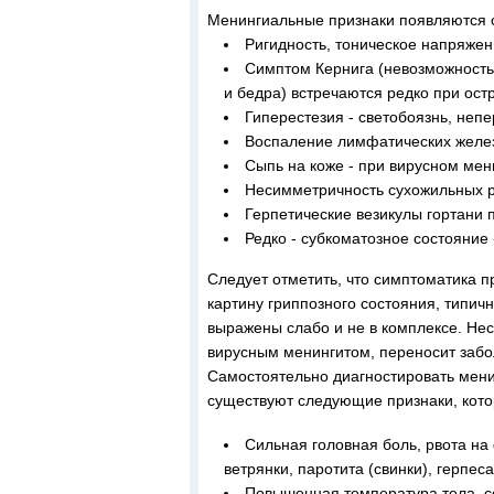
Менингиальные признаки появляются сп
Ригидность, тоническое напряже
Симптом Кернига (невозможность 
и бедра) встречаются редко при ос
Гиперестезия - светобоязнь, непе
Воспаление лимфатических желез
Сыпь на коже - при вирусном мен
Несимметричность сухожильных р
Герпетические везикулы гортани 
Редко - субкоматозное состояние 
Следует отметить, что симптоматика п
картину гриппозного состояния, типич
выражены слабо и не в комплексе. Не
вирусным менингитом, переносит забо
Самостоятельно диагностировать менин
существуют следующие признаки, котор
Сильная головная боль, рвота н
ветрянки, паротита (свинки), герпеса
Повышенная температура тела, с