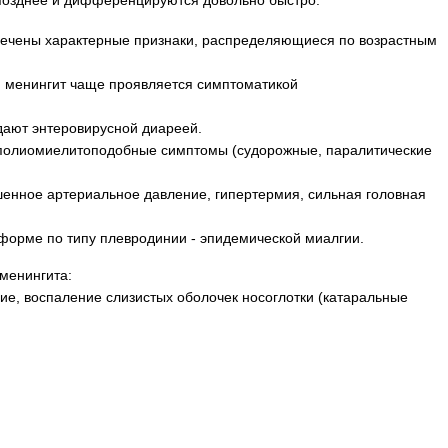
 позднее и дифференцируются довольно быстро.
тмечены характерные признаки, распределяющиеся по возрастным
 менингит чаще проявляется симптоматикой
адают энтеровирусной диареей.
 - полиомиелитоподобные симптомы (судорожные, паралитические
ышенное артериальное давление, гипертермия, сильная головная
форме по типу плевродинии - эпидемической миалгии.
менингита:
е, воспаление слизистых оболочек носоглотки (катаральные