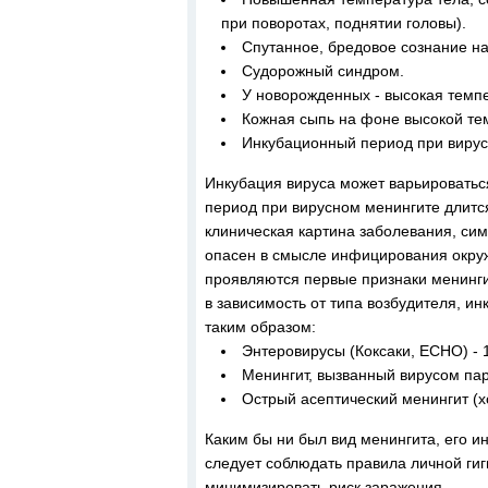
при поворотах, поднятии головы).
Спутанное, бредовое сознание н
Судорожный синдром.
У новорожденных - высокая темпе
Кожная сыпь на фоне высокой те
Инкубационный период при вирус
Инкубация вируса может варьироваться
период при вирусном менингите длится
клиническая картина заболевания, си
опасен в смысле инфицирования окруж
проявляются первые признаки менинги
в зависимость от типа возбудителя, 
таким образом:
Энтеровирусы (Коксаки, ЕСНО) - 1
Менингит, вызванный вирусом паро
Острый асептический менингит (х
Каким бы ни был вид менингита, его 
следует соблюдать правила личной гиг
минимизировать риск заражения.