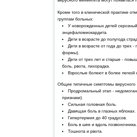
вирусного менингита могут появиться
Кроме того в клинической практике о
группам больных:
У новорожденных детей серозный
энцефаломиокардита.
Дети в возрасте до полугода стр
Дети в возрасте от года до трех
формы).
Дети от трех лет и старше - пов
боль, рвота, лихорадка.
Взрослые болеют в более легкой 
Общие типичные симптомы вирусного 
Продромальный этап - недомогани
признаки).
Сильная головная боль.
Давящая боль в глазных яблоках.
Гипертермия до 40 градусов.
Боль в шее и вдоль позвоночника.
Тошнота и рвота.