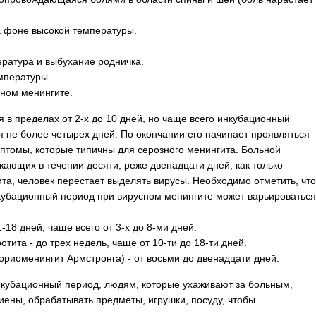
а фоне высокой температуры.
ратура и выбухание родничка.
мпературы.
ном менингите.
 в пределах от 2-х до 10 дней, но чаще всего инкубационный
 не более четырех дней. По окончании его начинает проявляться
мптомы, которые типичны для серозного менингита. Больной
ающих в течении десяти, реже двенадцати дней, как только
та, человек перестает выделять вирусы. Необходимо отметить, что
инкубационный период при вирусном менингите может варьироваться
-18 дней, чаще всего от 3-х до 8-ми дней.
тита - до трех недель, чаще от 10-ти до 18-ти дней.
ориоменингит Армстронга) - от восьми до двенадцати дней.
инкубационный период, людям, которые ухаживают за больным,
иены, обрабатывать предметы, игрушки, посуду, чтобы