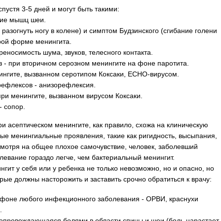
устя 3-5 дней и могут быть такими:
ние мышц шеи.
разогнуть ногу в колене) и симптом Будзинского (сгибание голени
трой форме менингита.
реносимость шума, звуков, телесного контакта.
 - при вторичном серозном менингите на фоне паротита.
ингите, вызванном серотипом Коксаки, ЕСНО-вирусом.
ефлексов - анизорефлексия.
при менингите, вызванном вирусом Коксаки.
- сопор.
ри асептическом менингите, как правило, схожа на клиническую
ные менингиальные проявления, такие как ригидность, высыпания,
смотря на общее плохое самочувствие, человек, заболевший
левание гораздо легче, чем бактериальный менингит.
гит у себя или у ребенка не только невозможно, но и опасно, но
ые должны насторожить и заставить срочно обратиться к врачу:
а фоне любого инфекционного заболевания - ОРВИ, краснухи
.
опровождающаяся болями в области спины и шеи (боль нарастает