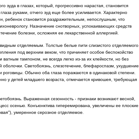
о зуда в глазах, который, прогрессивно нарастая, становится
глаза руками, отчего зуд еще более усиливается. Характерно
он, ребенок становится раздражительным, непослушным, что
сихоневрологу. Назначение снотворных, успокаивающих средств
течение болезни, осложняя ее лекарственной аллергией.
евидным отделяемым. Толстые белые пити слизистого отделяемого
опления под верхним веком, что причиняет особое беспокойство
 ватным тампоном, не всегда легко из-за их клейкости, но без
й оболочки. Светобоязнь, слезотечение, блефароспазм, ухудшение
 роговицы. Обычно оба глаза поражаются в одинаковой степени.
но у детей младшего возраста, отмечается кривошея, требующая
светобоязнь. Выраженная сезонность - признаки возникают весной,
оцесс осенью. Конъюнктива гиперемирована, увеличены ее плоские
овая"), умеренное серозное отделяемое.