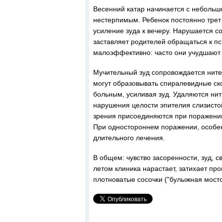
Весенний катар начинается с небольшог
нестерпимым. Ребенок постоянно трет 
усиление зуда к вечеру. Нарушается с
заставляет родителей обращаться к п
малоэффективно: часто они учудшают 
Мучительный зуд сопровождается нит
могут образовывать спиралевидные ск
больным, усиливая зуд. Удаляются нити
нарушения целости эпителия слизисто
зрения присоединяются при поражении
При одностороннем поражении, особен
длительного лечения.
В общем: чувство засоренности, зуд, 
летом клиника нарастает, затихает пр
плотноватые сосочки ("булыжная мост