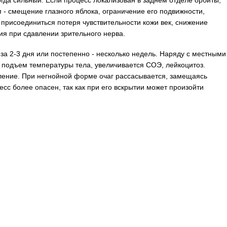
гда сильный. Если процесс локализован в заднем отделе орбиты,
 - смещение глазного яблока, ограничение его подвижности,
присоединиться потеря чувствительности кожи век, снижение
я при сдавлении зрительного нерва.
за 2-3 дня или постепенно - несколько недель. Наряду с местными
подъем температуры тела, увеличивается СОЭ, лейкоцитоз.
ление. При негнойной форме очаг рассасывается, замещаясь
сс более опасен, так как при его вскрытии может произойти