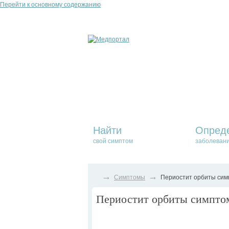
Перейти к основному содержанию
Найти
Опред
свой симптом
заболеван
→
→
Симптомы
Периостит орбиты симп
Периостит орбиты симптом