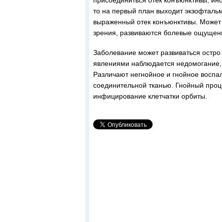
присоединиться отек конъюнктивы, ино
то на первый план выходит экзофтальм
выраженный отек конъюнктивы. Может 
зрения, развиваются болевые ощущени
Заболевание может развиваться остро 
явлениями наблюдается недомогание, 
Различают негнойное и гнойное воспа
соединительной тканью. Гнойный проце
инфицирование клетчатки орбиты.