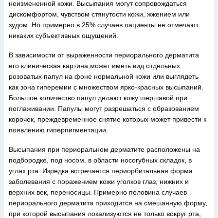
неизмененной кожи. Высыпания могут сопровождаться
дискомфортом, чувством стянутости кожи, жжением или
зудом. Но примерно в 25% случаев пациенты не отмечают
никаких субъективных ощущений.
В зависимости от выраженности периорального дерматита
его клиническая картина может иметь вид отдельных
розоватых папул на фоне нормальной кожи или выглядеть
как зона гиперемии с множеством ярко-красных высыпаний.
Большое количество папул делают кожу шершавой при
поглаживании. Папулы могут разрешаться с образованием
корочек, преждевременное снятие которых может привести к
появлению гиперпигментации.
Высыпания при периоральном дерматите расположены на
подбородке, под носом, в области носогубных складок, в
углах рта. Изредка встречается периорбитальная форма
заболевания с поражением кожи уголков глаз, нижних и
верхних век, переносицы. Примерно половина случаев
периорального дерматита приходится на смешанную форму,
при которой высыпания локализуются не только вокруг рта,