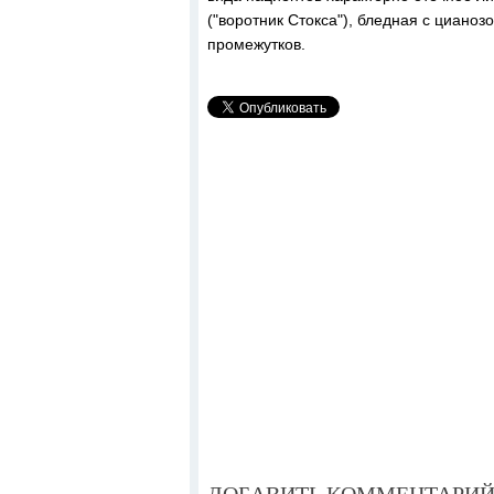
("воротник Стокса"), бледная с циано
промежутков.
ДОБАВИТЬ КОММЕНТАРИ