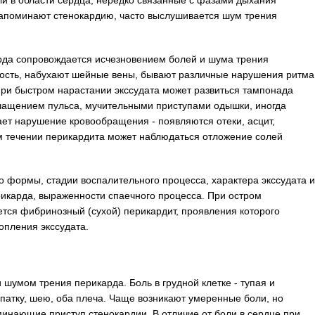
ли в области сердца, нередко связанные с фазами дыхания
 напоминают стенокардию, часто выслушивается шум трения
рда сопровождается исчезновением болей и шума трения
ность, набухают шейные вены, бывают различные нарушения ритма
При быстром нарастании экссудата может развиться тампонада
чащением пульса, мучительными приступами одышки, иногда
ает нарушение кровообращения - появляются отеки, асцит,
м течении перикардита может наблюдаться отложение солей
о формы, стадии воспалительного процесса, характера экссудата и
рикарда, выраженности спаечного процесса. При остром
тся фибринозный (сухой) перикардит, проявления которого
опления экссудата.
 шумом трения перикарда. Боль в грудной клетке - тупая и
патку, шею, оба плеча. Чаще возникают умеренные боли, но
инающие приступ стенокардии. В отличие от боли в сердце при