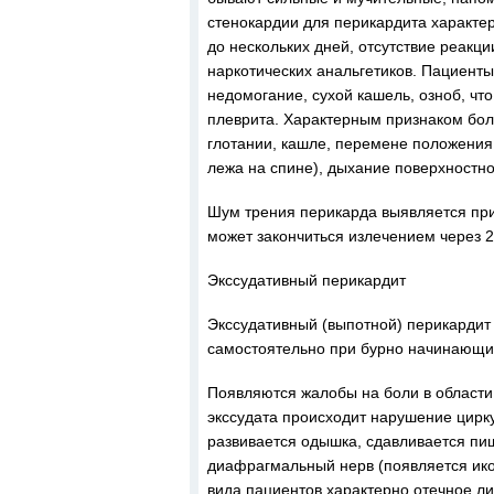
стенокардии для перикардита характер
до нескольких дней, отсутствие реакц
наркотических анальгетиков. Пациент
недомогание, сухой кашель, озноб, чт
плеврита. Характерным признаком бол
глотании, кашле, перемене положения
лежа на спине), дыхание поверхностно
Шум трения перикарда выявляется при
может закончиться излечением через 2
Экссудативный перикардит
Экссудативный (выпотной) перикардит 
самостоятельно при бурно начинающих
Появляются жалобы на боли в области 
экссудата происходит нарушение цирк
развивается одышка, сдавливается пи
диафрагмальный нерв (появляется икот
вида пациентов характерно отечное ли