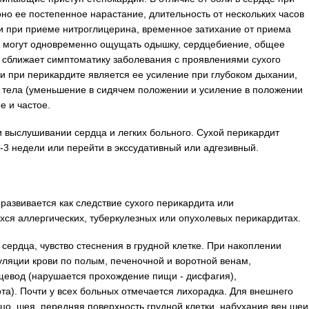
но ее постепенное нарастание, длительность от нескольких часов
ии при приеме нитроглицерина, временное затихание от приема
ы могут одновременно ощущать одышку, сердцебиение, общее
о сближает симптоматику заболевания с проявлениями сухого
и при перикардите является ее усиление при глубоком дыхании,
 тела (уменьшение в сидячем положении и усиление в положении
е и частое.
 выслушивании сердца и легких больного. Сухой перикардит
-3 недели или перейти в экссудативный или адгезивный.
развивается как следствие сухого перикардита или
ся аллергических, туберкулезных или опухолевых перикардитах.
сердца, чувство стеснения в грудной клетке. При накоплении
уляции крови по полым, печеночной и воротной венам,
щевод (нарушается прохождение пищи - дисфагия),
а). Почти у всех больных отмечается лихорадка. Для внешнего
цо, шея, передняя поверхность грудной клетки, набухание вен шеи