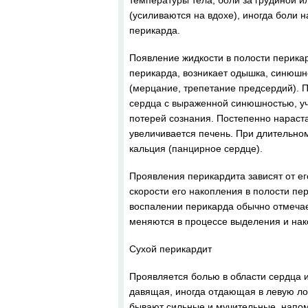
температуры тела, боли за грудиной и
(усиливаются на вдохе), иногда боли
перикарда.
Появление жидкости в полости перика
перикарда, возникает одышка, синюш
(мерцание, трепетание предсердий). 
сердца с выраженной синюшностью, у
потерей сознания. Постепенно нараст
увеличивается печень. При длительно
кальция (панцирное сердце).
Проявления перикардита зависят от ег
скорости его накопления в полости пе
воспалении перикарда обычно отмечае
меняются в процессе выделения и нак
Сухой перикардит
Проявляется болью в области сердца и
давящая, иногда отдающая в левую ло
бывают сильные и мучительные, напом