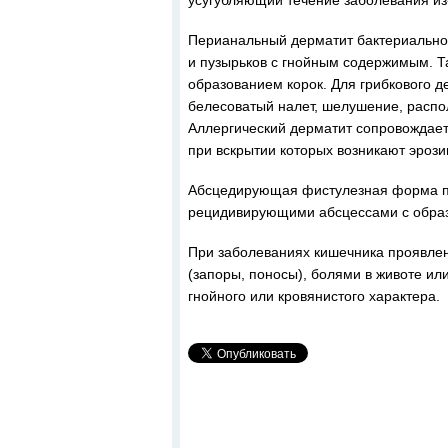
усугубляющий течение заболевания из
Перианальный дерматит бактериальног
и пузырьков с гнойным содержимым. Т
образованием корок. Для грибкового 
белесоватый налет, шелушение, распо
Аллергический дерматит сопровождае
при вскрытии которых возникают эрози
Абсцедирующая фистулезная форма пе
рецидивирующими абсцессами с образо
При заболеваниях кишечника проявлен
(запоры, поносы), болями в животе ил
гнойного или кровянистого характера.