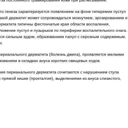
-за постоянного травмирования кожи при расчесывании.
о генеза характеризуется появлением на фоне гиперемии пустул
акой дерматит может сопровождаться мокнутием, эрозированием и
дерматита типичны фестончатые края области воспаления,
ложение пустул и пузырьков по периферии воспалительного очага.
тся сильным зудом, образованием папул с серозным содержимым,
и.
рианального дерматита (болезнь джипа), проявляется мелкими
ванием в складках ануса коротких свищевых ходов.
ия перианального дерматита сочетаются с нарушением стула
и прямой кишке (прокталгия), выделениями из ануса слизистого,