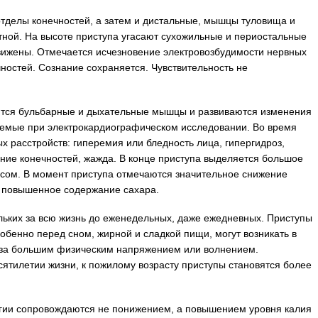
делы конечностей, а затем и дистальные, мышцы туловища и
тной. На высоте приступа угасают сухожильные и периостальные
вижены. Отмечается исчезновение электровозбудимости нервных
ностей. Сознание сохраняется. Чувствительность не
аются бульбарные и дыхательные мышцы и развиваются изменения
уемые при электрокардиографическом исследовании. Во время
х расстройств: гиперемия или бледность лица, гипергидроз,
ание конечностей, жажда. В конце приступа выделяется большое
есом. В момент приступа отмечаются значительное снижение
и повышенное содержание сахара.
ольких за всю жизнь до еженедельных, даже ежедневных. Приступы
бенно перед сном, жирной и сладкой пищи, могут возникать в
 за большим физическим напряжением или волнением.
ятилетии жизни, к пожилому возрасту приступы становятся более
егии сопровождаются не понижением, а повышением уровня калия