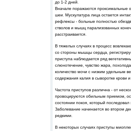
до 1-2 дней.
Вначале поражаются проксимальные от
шеи. Мускулатура лица остается интак
рефлексы - больные полностью обезд
стволов и мышц парализованных конеч
расстраивается.
В тяжелых случаях в процесс вовлек
со стороны мышцы сердца, регистрир
приступа наблюдается ряд вегетативны
слюнотечение, чувство жара, похолод
количество мочи с низким удельным в
содержания калия в сыворотке крови 
Частота приступов различна - от неск
провоцируются обильным приемом, осо
состоянии покоя, который последовал
Заболевание начинается во втором дес
редкими.
В некоторых случаях приступы миопл