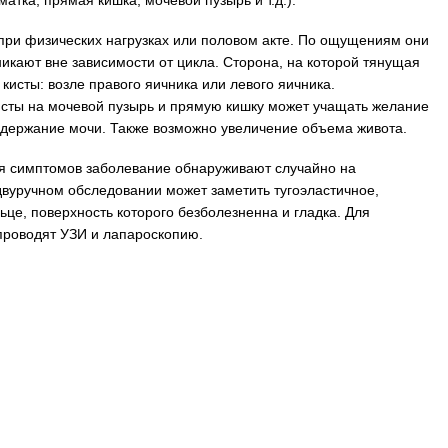
атка, прямая кишка, мочевой пузырь и т.д.).
 при физических нагрузках или половом акте. По ощущениям они
икают вне зависимости от цикла. Сторона, на которой тянущая
кисты: возле правого яичника или левого яичника.
сты на мочевой пузырь и прямую кишку может учащать желание
недержание мочи. Также возможно увеличение объема живота.
вия симптомов заболевание обнаруживают случайно на
двуручном обследовании может заметить тугоэластичное,
ьце, поверхность которого безболезненна и гладка. Для
проводят УЗИ и лапароскопию.