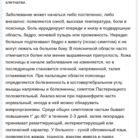
клетчатки.
Заболевание может начаться либо постепенно, либо
внезапно: появляются озноб, высокая температура, боли в
пояснице. Боль иррадиирует кпереди и книзу в подвздошную
область, бедро, мочевой пузырь или промежность. Нередко
больные подтягивают бедро к животу (псоас-симптом) и не
могут лежать на больном боку. В поясничной области часто
отмечается более или менее выраженная припухлость. Кожа
поясницы в начале заболевания не изменяется, но в
последующем становится отечной, напряженной, талия
сглаживается. При пальпации области поясницы
определяется болезненность в костовертебральном углу,
мышцы напряжены и болезненны, симптом Пастернацкого
положительный. Анализ мочи при паранефрите часто
нормальный; иногда в ней можно обнаружить
микроорганизмы. Среди общих симптомов частым бывает
повышение t° до 40° в течение 2-3 дней, затем лихорадка
принимает ремиттирующий, интермиттирующий или
гектический характер. У больного - сухой обложенный язык,
появляются жажда, тошнота, вздутие живота и парез