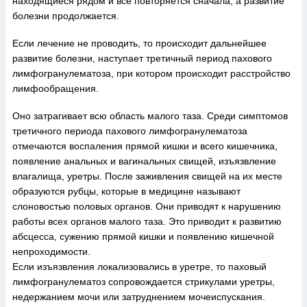
находящиеся рядом и все повторяется сначала, а развитие
болезни продолжается.
Если лечение не проводить, то происходит дальнейшее
развитие болезни, наступает третичный период пахового
лимфогранулематоза, при котором происходит расстройство
лимфообращения.
Оно затрагивает всю область малого таза. Среди симптомов
третичного периода пахового лимфогранулематоза
отмечаются воспаления прямой кишки и всего кишечника,
появление анальных и вагинальных свищей, изъязвление
влагалища, уретры. После заживления свищей на их месте
образуются рубцы, которые в медицине называют
слоновостью половых органов. Они приводят к нарушению
работы всех органов малого таза. Это приводит к развитию
абсцесса, сужению прямой кишки и появлению кишечной
непроходимости.
Если изъязвления локализовались в уретре, то паховый
лимфогранулематоз сопровождается стрикулами уретры,
недержанием мочи или затруднением мочеиспускания.