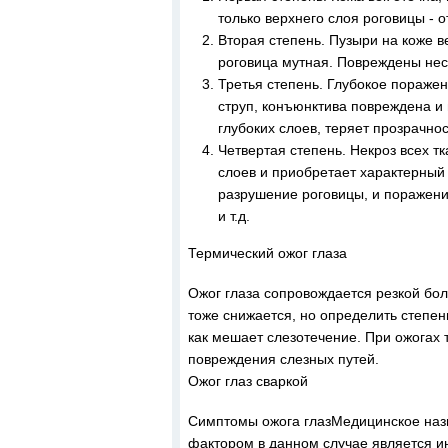
только верхнего слоя роговицы - о
Вторая степень. Пузыри на коже в
роговица мутная. Повреждены нес
Третья степень. Глубокое поражен
струп, конъюнктива повреждена и
глубоких слоев, теряет прозрачнос
Четвертая степень. Некроз всех т
слоев и приобретает характерный
разрушение роговицы, и поражение
и т.д.
Термический ожог глаза
Ожог глаза сопровождается резкой бол
тоже снижается, но определить степен
как мешает слезотечение. При ожогах 
повреждения слезных путей.
Ожог глаз сваркой
Симптомы ожога глазМедицинское наз
фактором в данном случае является и