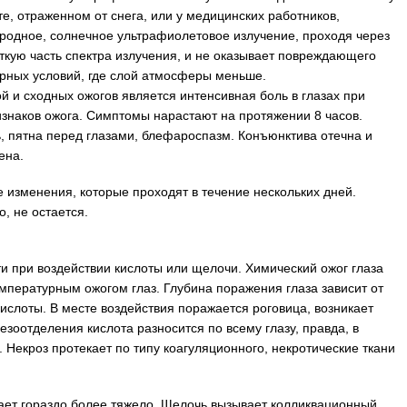
е, отраженном от снега, или у медицинских работников,
родное, солнечное ультрафиолетовое излучение, проходя через
ткую часть спектра излучения, и не оказывает повреждающего
орных условий, где слой атмосферы меньше.
 и сходных ожогов является интенсивная боль в глазах при
изнаков ожога. Симптомы нарастают на протяжении 8 часов.
, пятна перед глазами, блефароспазм. Конъюнктива отечна и
ена.
 изменения, которые проходят в течение нескольких дней.
, не остается.
и при воздействии кислоты или щелочи. Химический ожог глаза
емпературным ожогом глаз. Глубина поражения глаза зависит от
ислоты. В месте воздействия поражается роговица, возникает
лезоотделения кислота разносится по всему глазу, правда, в
 Некроз протекает по типу коагуляционного, некротические ткани
ает гораздо более тяжело. Щелочь вызывает колликвационный