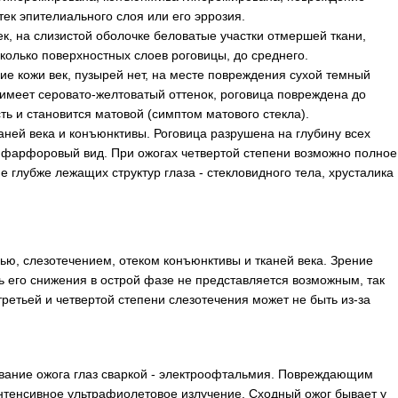
тек эпителиального слоя или его эррозия.
ек, на слизистой оболочке беловатые участки отмершей ткани,
колько поверхностных слоев роговицы, до среднего.
ие кожи век, пузырей нет, на месте повреждения сухой темный
 имеет серовато-желтоватый оттенок, роговица повреждена до
ть и становится матовой (симптом матового стекла).
каней века и конъюнктивы. Роговица разрушена на глубину всех
 фарфоровый вид. При ожогах четвертой степени возможно полное
 глубже лежащих структур глаза - стекловидного тела, хрусталика
ью, слезотечением, отеком конъюнктивы и тканей века. Зрение
ь его снижения в острой фазе не представляется возможным, так
третьей и четвертой степени слезотечения может не быть из-за
вание ожога глаз сваркой - электроофтальмия. Повреждающим
нтенсивное ультрафиолетовое излучение. Сходный ожог бывает у