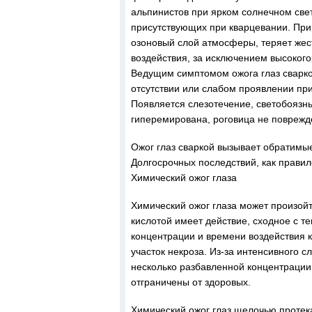
альпинистов при ярком солнечном свет
присутствующих при кварцевании. При
озоновый слой атмосферы, теряет жес
воздействия, за исключением высоког
Ведущим симптомом ожога глаз сваркой
отсутствии или слабом проявлении пр
Появляется слезотечение, светобоязнь
гиперемирована, роговица не поврежд
Ожог глаз сваркой вызывает обратимые
Долгосрочных последствий, как правило
Химический ожог глаза
Химический ожог глаза может произойт
кислотой имеет действие, сходное с т
концентрации и времени воздействия к
участок некроза. Из-за интенсивного с
несколько разбавленной концентрации.
отграничены от здоровых.
Химический ожог глаз щелочью протек