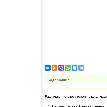
Содержание:
Различают четыре степени ожога глаза
Первая степень. Кожа век отечна