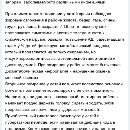
запорам, заболеваемости различными инфекциями.
При алиментарном ожирении у детей врачи наблюдают
жировые отложения в районе живота, бедер, таза, спины,
груди, рук, лица. В возрасте 7-16 лет в таких случаях
проявляются симптомы: снижение толерантности к
физической нагрузке, одышка, повышение АД. К шестнадцати
годам у ¼ детей фиксируют метаболический синдром,
который проявляется не только ожирением, но
инсулинорезистентностью, артериальной гипертензией и
дислипидемией. При ожирении у ребенка может быть также
дисметаболическая нефропатия и нарушение обмена
мочевой кислоты.
Вторичное ожирение у детей возникает вследствие основной
болезни, проявления коррелируют с ее симптоматикой.
Например, при диагнозе 'врожденный гипотиреоз' ребенок
начинает поздно держать головку, сидеть и ходить, зубки
прорезываются позже, чем у здоровых малышей.
Приобретенный гипотериоз фиксируют у детей в
пубертатном периоде, если развивается дефицит йода в
организме. Кроме ожирения в таких случаях у пациентов