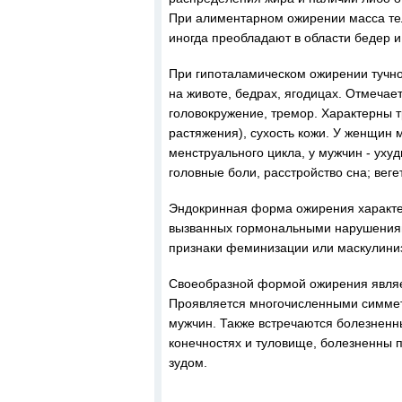
При алиментарном ожирении масса те
иногда преобладают в области бедер 
При гипоталамическом ожирении тучн
на животе, бедрах, ягодицах. Отмечае
головокружение, тремор. Характерны 
растяжения), сухость кожи. У женщин 
менструального цикла, у мужчин - уху
головные боли, расстройство сна; вег
Эндокринная форма ожирения характе
вызванных гормональными нарушения
признаки феминизации или маскулиниза
Своеобразной формой ожирения являет
Проявляется многочисленными симме
мужчин. Также встречаются болезненн
конечностях и туловище, болезненны 
зудом.