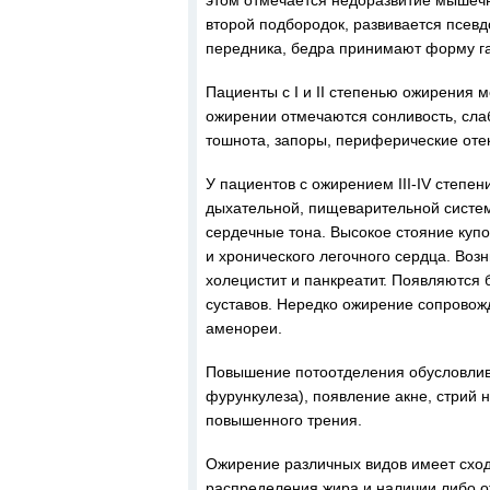
этом отмечается недоразвитие мышечн
второй подбородок, развивается псевд
передника, бедра принимают форму га
Пациенты с I и II степенью ожирения 
ожирении отмечаются сонливость, слаб
тошнота, запоры, периферические отек
У пациентов с ожирением III-IV степе
дыхательной, пищеварительной систем
сердечные тона. Высокое стояние куп
и хронического легочного сердца. Во
холецистит и панкреатит. Появляются 
суставов. Нередко ожирение сопровож
аменореи.
Повышение потоотделения обусловлива
фурункулеза), появление акне, стрий н
повышенного трения.
Ожирение различных видов имеет схо
распределения жира и наличии либо о