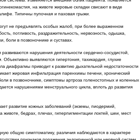
ой системы. Изменяется внешний облик пациента: появляется
огинекомастия, на животе жировые складки свисают в виде
лифе. Типичны пупочная и паховая грыжи.
могут не предъявлять особых жалоб, при более выраженном
ость, потливость, раздражительность, нервозность, одышка,
и, боли в позвоночнике и суставах.
ни развиваются нарушения деятельности сердечно-сосудистой,
. Объективно выявляются гипертония, тахикардия, глухие
ола диафрагмы приводит к развитию дыхательной недостаточности
зникает жировая инфильтрация паренхимы печени, хронический
боли в позвоночнике, симптомы артроза голеностопных и коленных
дается нарушениями менструального цикла, вплоть до развития
ет развитие кожных заболеваний (экземы, пиодермий,
а животе, бедрах, плечах, гиперпигментации локтей, шеи, мест
дную общую симптоматику, различия наблюдаются в характере
тсутствии признаков поражения эндокринной или нервной систем.