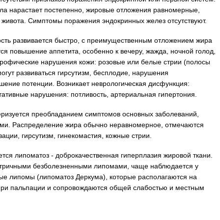
ла нарастает постепенно, жировые отложения равномерные,
и живота. Симптомы поражения эндокринных желез отсутствуют.
ость развивается быстро, с преимущественным отложением жира
тся повышение аппетита, особенно к вечеру, жажда, ночной голод,
трофические нарушения кожи: розовые или белые стрии (полосы
могут развиваться гирсутизм, бесплодие, нарушения
дшение потенции. Возникает неврологическая дисфункция:
етативные нарушения: потливость, артериальная гипертония.
ризуется преобладанием симптомов основных заболеваний,
ми. Распределение жира обычно неравномерное, отмечаются
ции, гирсутизм, гинекомастия, кожные стрии.
ся липоматоз - доброкачественная гиперплазия жировой ткани.
тричными безболезненными липомами, чаще наблюдается у
ые липомы (липоматоз Деркума), которые располагаются на
при пальпации и сопровождаются общей слабостью и местным