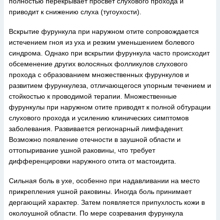
полностью перекрывает просвет слухового прохода и
приводит к снижению слуха (тугоухости).
Вскрытие фурункула при наружном отите сопровождается
истечением гноя из уха и резким уменьшением болевого
синдрома. Однако при вскрытии фурункула часто происходит
обсеменение других волосяных фолликулов слухового
прохода с образованием множественных фурункулов и
развитием фурункулеза, отличающегося упорным течением и
стойкостью к проводимой терапии. Множественные
фурункулы при наружном отите приводят к полной обтурации
слухового прохода и усилению клинических симптомов
заболевания. Развивается регионарный лимфаденит.
Возможно появление отечности в заушной области и
оттопыривание ушной раковины, что требует
дифференцировки наружного отита от мастоидита.
Сильная боль в ухе, особенно при надавливании на место
прикрепления ушной раковины. Иногда боль принимает
дергающий характер. Затем появляется припухлость кожи в
околоушной области. По мере созревания фурункула