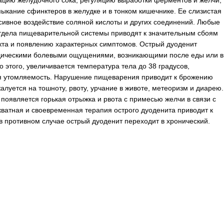
зацию желудочного сока, регуляцию выработки ферментов и желчи,
ыкание сфинктеров в желудке и в тонком кишечнике. Ее слизистая
сивное воздействие соляной кислоты и других соединений. Любые
тдела пищеварительной системы приводят к значительным сбоям
кта и появлению характерных симптомов. Острый дуоденит
дическими болевыми ощущениями, возникающими после еды или в
 этого, увеличивается температура тела до 38 градусов,
ая утомляемость. Нарушение пищеварения приводит к брожению
алуется на тошноту, рвоту, урчание в животе, метеоризм и диарею.
 появляется горькая отрыжка и рвота с примесью желчи в связи с
ватная и своевременная терапия острого дуоденита приводит к
в противном случае острый дуоденит переходит в хронический.