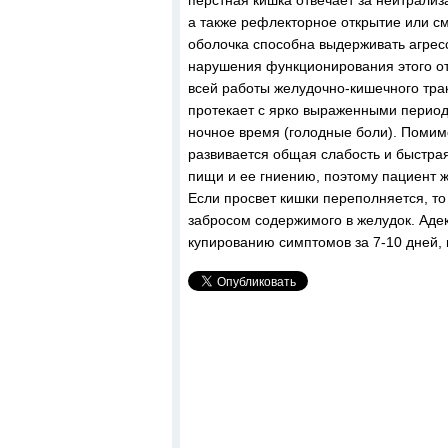
перстная кишка отвечает за нейтрали
а также рефлекторное открытие или см
оболочка способна выдерживать агрес
нарушения функционирования этого о
всей работы желудочно-кишечного тра
протекает с ярко выраженными перио
ночное время (голодные боли). Помимо
развивается общая слабость и быстр
пищи и ее гниению, поэтому пациент ж
Если просвет кишки переполняется, то
забросом содержимого в желудок. Адек
купированию симптомов за 7-10 дней, 