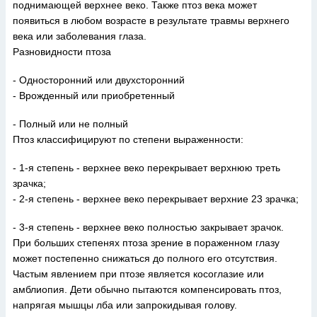
поднимающей верхнее веко. Также птоз века может
появиться в любом возрасте в результате травмы верхнего
века или заболевания глаза.
Разновидности птоза
- Односторонний или двухсторонний
- Врожденный или приобретенный
- Полный или не полный
Птоз классифицируют по степени выраженности:
- 1-я степень - верхнее веко перекрывает верхнюю треть
зрачка;
- 2-я степень - верхнее веко перекрывает верхние 23 зрачка;
- 3-я степень - верхнее веко полностью закрывает зрачок.
При больших степенях птоза зрение в пораженном глазу
может постепенно снижаться до полного его отсутствия.
Частым явлением при птозе является косоглазие или
амблиопия. Дети обычно пытаются компенсировать птоз,
напрягая мышцы лба или запрокидывая голову.