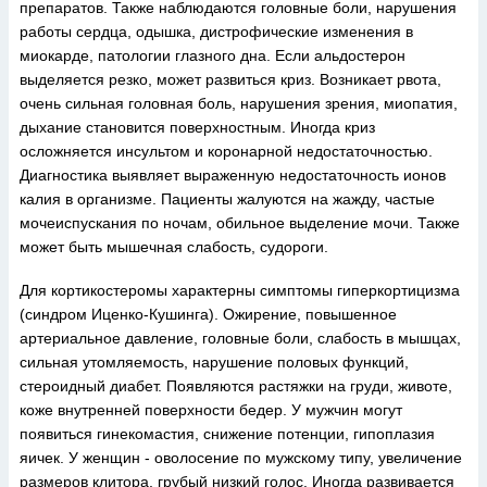
препаратов. Также наблюдаются головные боли, нарушения
работы сердца, одышка, дистрофические изменения в
миокарде, патологии глазного дна. Если альдостерон
выделяется резко, может развиться криз. Возникает рвота,
очень сильная головная боль, нарушения зрения, миопатия,
дыхание становится поверхностным. Иногда криз
осложняется инсультом и коронарной недостаточностью.
Диагностика выявляет выраженную недостаточность ионов
калия в организме. Пациенты жалуются на жажду, частые
мочеиспускания по ночам, обильное выделение мочи. Также
может быть мышечная слабость, судороги.
Для кортикостеромы характерны симптомы гиперкортицизма
(синдром Иценко-Кушинга). Ожирение, повышенное
артериальное давление, головные боли, слабость в мышцах,
сильная утомляемость, нарушение половых функций,
стероидный диабет. Появляются растяжки на груди, животе,
коже внутренней поверхности бедер. У мужчин могут
появиться гинекомастия, снижение потенции, гипоплазия
яичек. У женщин - оволосение по мужскому типу, увеличение
размеров клитора, грубый низкий голос. Иногда развивается