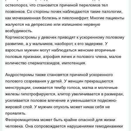
остеопороз, что становится причиной переломов тел
позвонков. Со стороны почек наблюдаются такие патологии,
как мочекаменная болезнь и пиелонефрит. Многие пациенты
жалуются на депрессию или излишнюю нервную
возбудимость.
Кортикоэстромы у девочек приводят к ускоренному половому
развитию, а у мальчиков, наоборот, к его задержке. У
взрослых мужчин могут наблюдаться женские вторичные
половые признаки, атрофия яичек и полового члена, малое
количество сперматозоидов, импотенция.
Андростеромы также становятся причиной ускоренного
полового созревания у детей. У женщин прекращаются
менструации, снижается тембр голоса, матка и молочные
железы гипотрофируются, клитор увеличивается в размерах,
усиливается половое влечение и уменьшается подкожно-
жировой слой. У мужчин опухоль может никак себя не
проявлять.
Феохромацитома может быть крайне опасной для жизни
человека. Она сопровождается нарушениями гемодинамики