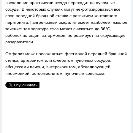
воспаление практически всегда переходит на пупочные
сосуды. В некоторых случаях могут некротизироваться все
слои передней брюшной стенки с развитием контактного
перитонита. Гангренозный омфалит имеет наиболее тяжелое
течение: температура тела может снижаться до 36°С,
ребенок истощен, заторможен, не реагирует на окружающие
раздражители.
Омфалит может осложняться флегмоной передней брюшной
стенки, артериитом или флебитом пупочных сосудов,
абсцессами печени, энтероколитом, абсцедирующей
пневмонией, остеомиелитом, пупочным сепсисом.