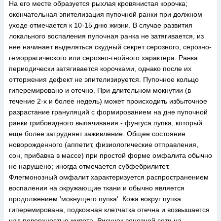
На его месте образуется рыхлая кровянистая корочка;
окончательная эпителизация пупочной ранки при должном
уходе отмечается к 10-15 дню жизни. В случае развития
локального воспаления пупочная ранка не затягивается, из
нее начинает выделяться скудный секрет серозного, серозно-
геморрагического или серозно-гнойного характера. Ранка
периодически затягивается корочками, однако после их
отторжения дефект не эпителизируется. Пупочное кольцо
гиперемировано и отечно. При длительном мокнутии (в
течение 2-х и более недель) может происходить избыточное
разрастание грануляций с формированием на дне пупочной
ранки грибовидного выпячивания - фунгуса пупка, который
еще более затрудняет заживление. Общее состояние
новорожденного (аппетит, физиологические отправления,
сон, прибавка в массе) при простой форме омфалита обычно
не нарушено; иногда отмечается субфебрилитет.
Флегмонозный омфалит характеризуется распространением
воспаления на окружающие ткани и обычно является
продолжением 'мокнущего пупка'. Кожа вокруг пупка
гиперемирована, подкожная клетчатка отечна и возвышается
над поверхностью живота. Рисунок венозной сети на