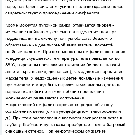
передней брюшной стенке усилен, наличие красных полос
свидетельствует о присоединении лимфангита.
Кроме мокнутия пупочной ранки, отмечается пиорея -
истечение гнойного отделяемого и выделение гноя при
надавливании на околопу-почную область. Возможно
образование на дне пупочной ямки язвочки, покрытой
гнойным налетом. При флегмонозном омфалите состояние
младенца ухудшается: температура тела повышается до
38°С, выражены признаки интоксикации (вялость, плохой
аппетит, срыгивания, диспепсия), замедляется нарастание
массы тела. У недоношенных детей локальные изменения
при омфалите могут быть выражены минимально, зато на
первый план обычно выходят общие проявления,
молниеносно развиваются осложнения.
Некротический омфалит встречается редко, обычно у
ослабленных детей (с иммунодефицитом, гипотрофией и т.
д.). При этом расплавление клетчатки распространяется в
глубину. В области пупка кожа приобретает темно-багровый,
синюшный оттенок. При некротическом омфалите