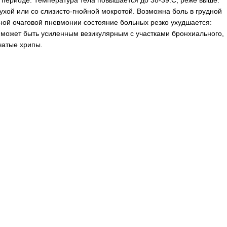
периоде. Температура тела повышается до 38-39.С, реже выше.
ухой или со слизисто-гнойной мокротой. Возможна боль в грудной
вной очаговой пневмонии состояние больных резко ухудшается:
может быть усиленным везикулярным с участками бронхиального,
чатые хрипы.