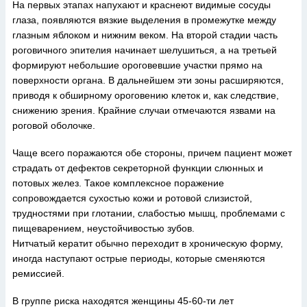
На первых этапах напухают и краснеют видимые сосуды
глаза, появляются вязкие выделения в промежутке между
глазным яблоком и нижним веком. На второй стадии часть
роговичного эпителия начинает шелушиться, а на третьей
формируют небольшие ороговевшие участки прямо на
поверхности органа. В дальнейшем эти зоны расширяются,
приводя к обширному ороговению клеток и, как следствие,
снижению зрения. Крайние случаи отмечаются язвами на
роговой оболочке.
Чаще всего поражаются обе стороны, причем пациент может
страдать от дефектов секреторной функции слюнных и
потовых желез. Такое комплексное поражение
сопровождается сухостью кожи и ротовой слизистой,
трудностями при глотании, слабостью мышц, проблемами с
пищеварением, неустойчивостью зубов.
Нитчатый кератит обычно переходит в хроническую форму,
иногда наступают острые периоды, которые сменяются
ремиссией.
В группе риска находятся женщины 45-60-ти лет