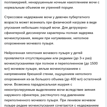
поллакиурией, ненарушенным ночным накоплением мочи с
нормальным объемом ее утренней порции.
Стрессовое недержание мочи у девочек пубертатного
возраста может возникать при физической нагрузке в виде
упускания небольших порций мочи. Для детрузорно-
сфинктерной диссинергии характерны полная задержка
мочеиспускания, микции при натуживании, неполное
опорожнение мочевого пузыря.
Нейрогенная гипотония мочевого пузыря у детей
проявляется отсутствующими или редкими (до 3-х раз)
мочеиспусканиями при полном и переполненном (до 1500
мл) мочевом пузыре, вялым мочеиспусканием с
напряжением брюшной стенки, ощущением неполного
опорожнения из-за большого объема (до 400 мл) остаточной
мочи. Возможна парадоксальная ишурия с
неконтролируемым выделением мочи вследствие зияния
наружного сфинктера, растянутого под давлением
переполненного мочевого пузыря. При ленивом мочевом
пузыре редкие мочеиспускания сочетаются с недержанием