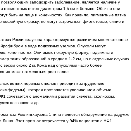
 позволяющим заподозрить заболевание, является наличие у
ти пигментных пятен диаметром 1,5 см и больше. Обычно они
гут быть на лице и конечностях. Как правило, пигментные пятна
кофейную окраску, но могут встречаться фиолетовые, синие и
оза Реклингхаузена характеризуется развитием множественных
йрофибром в виде подкожных узелков. Опухоли могут
ове, конечностях. Они имеют округлую форму, подвижны и
мер таких образований в среднем 1-2 см, но в отдельных случаях
с весом около 2 кг. Кожа над опухолями часто более
ания может отмечаться рост волос.
ных ветвях нервных стволов приводит к затруднению
 (лимфедемы), которая проявляется увеличением объема
 НФ1 сочетается с аномалиями развития скелета: сколиозом,
жек позвонков и др.
матоза Реклингхаузена 1 типа является обнаружение на радужке
а Лиша. Этот признак встречается у 94% пациентов с НФ1.