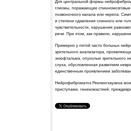
Для центральной формы нейрофиброма
глиомы, поражающие спинномозговые 
позвоночного канала или черепа. Сим
и степени сдавления спинного или голо
чувствительности, нарушения равнове
речи. При этом, как правило, нарушен
Примерно у пятой часто больных ней
зрительного анализатора, проявляюще
экзофтальма, опухолью зрительного н
слуха, обусловленная развитием неври
единственным проявлением заболеван
Нейрофиброматоз Реклингхаузена мож
приступами, гинекомастией, преждев