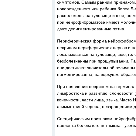
симптомов. Самым ранним признаком,
новорожденного или ребенка более 5-
расположены на туловище и шее, но мо
при нейрофиброматозе имеют молочно-
даже депигментированные пятна.
Периферическая форма нейрофибромат
неврином периферических нервов и не
локализоваться на туловище, шее, гол
безболезненны при прощупывании. Раз
они достигают значительной величины 
пигментированна, на верхушке образов
При появлении неврином на терминаль
лимфооттока и развитию 'слоновости'
конечности, части лица, языка. Часто
асимметрией черепа, незаращением ду
Специфическим признаком нейрофибро
пациента беловатого пятнышка - узелк