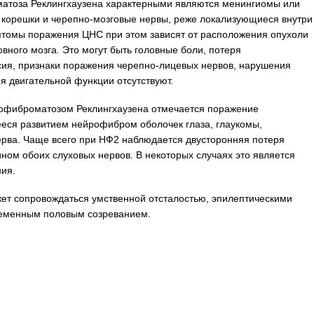
тоза Реклингхаузена характерными являются менингиомы или
корешки и черепно-мозговые нервы, реже локализующиеся внутри
птомы поражения ЦНС при этом зависят от расположения опухоли
вного мозга. Это могут быть головные боли, потеря
сия, признаки поражения черепно-лицевых нервов, нарушения
ия двигательной функции отсутствуют.
рофиброматозом Реклингхаузена отмечается поражение
еся развитием нейрофибром оболочек глаза, глаукомы,
ерва. Чаще всего при НФ2 наблюдается двусторонняя потеря
ном обоих слуховых нервов. В некоторых случаях это является
ия.
ет сопровождаться умственной отсталостью, эпилептическими
ременным половым созреванием.