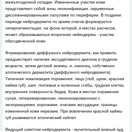
межъягодичной складки. Измененные участки кожи
представляют собой зоны лихенификации, окруженные
диссеминированными папулами по периферии. В позднем
периоде нейродермита по краям очагов формируется
гиперпигментация, на фоне которой, в местах расчесов,
может образовываться вторичная лейкодерма - участки
обесцвеченной кожи.
Формированию диффузного нейродермита, как правило,
предшествует наличие экссудативного диатеза в грудном
возрасте, затем детской экземы, и, наконец, собственно
атопического дерматита (диффузного нейродермита).
Типичная локализация поражения: лицо (лоб, щеки, красная
кайма губ), шея, локтевые и коленные сгибы, грудная клетка,
внутренняя поверхность бедер. Кожа в местах поражения
сухая, гиперемированная, лихенизированнная с
экскориациями, корочками, очагами экссудации; границы
измененной кожи нерезкие. При вовлечении красной каймы
губ развивается атопический хейлит.
Ведущий симптом нейродермита - мучительный кожный зуд,