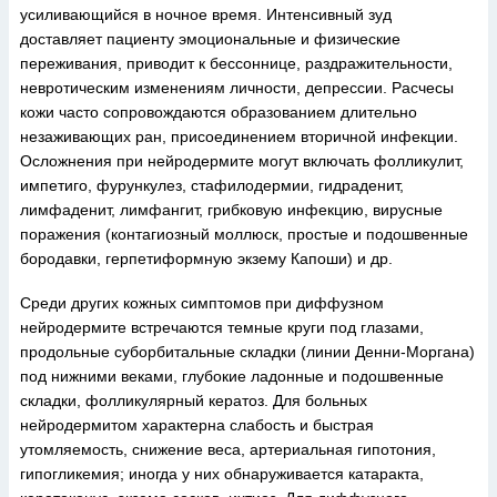
усиливающийся в ночное время. Интенсивный зуд
доставляет пациенту эмоциональные и физические
переживания, приводит к бессоннице, раздражительности,
невротическим изменениям личности, депрессии. Расчесы
кожи часто сопровождаются образованием длительно
незаживающих ран, присоединением вторичной инфекции.
Осложнения при нейродермите могут включать фолликулит,
импетиго, фурункулез, стафилодермии, гидраденит,
лимфаденит, лимфангит, грибковую инфекцию, вирусные
поражения (контагиозный моллюск, простые и подошвенные
бородавки, герпетиформную экзему Капоши) и др.
Среди других кожных симптомов при диффузном
нейродермите встречаются темные круги под глазами,
продольные суборбитальные складки (линии Денни-Моргана)
под нижними веками, глубокие ладонные и подошвенные
складки, фолликулярный кератоз. Для больных
нейродермитом характерна слабость и быстрая
утомляемость, снижение веса, артериальная гипотония,
гипогликемия; иногда у них обнаруживается катаракта,