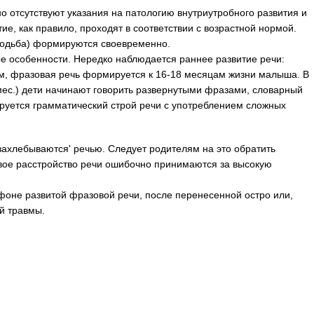
о отсутствуют указания на патологию внутриутробного развития и
ие, как правило, проходят в соответствии с возрастной нормой.
ходьба) формируются своевременно.
е особенности. Нередко наблюдается раннее развитие речи:
м, фразовая речь формируется к 16-18 месяцам жизни малыша. В
мес.) дети начинают говорить развернутыми фразами, словарный
руется грамматический строй речи с употреблением сложных
'захлебываются' речью. Следует родителям на это обратить
овое расстройство речи ошибочно принимаются за высокую
фоне развитой фразовой речи, после перенесенной остро или,
й травмы.