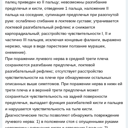
палец приведен ко II пальцу; невозможны разгибание
предплечья и кисти, отведение 1 пальца, наложение II
пальца на соседние, супинация предплечья при разогнутой
руке: ослаблено сгибание в локтевом суставе; утрачивается
локтевой разгибательный рефлекс и снижается
карпорадиальный; расстройство чувствительности I, II и
частично III пальцев, исключая концевые фаланги, выражено
нерезко, чаще в виде парестезии ползание мурашек,
онемение).
При поражении лучевого нерва в средней трети плеча
сохраняются разгибание предплечья, локтевой
разгибательный рефлекс; отсутствует расстройство
чувствительности на плече при обнаружении остальных
описанных выше симптомов. При поражении нерва в нижн ей
трети плеча и в верхней трети предплечья может
сохраняться чувствительность на задней поверхности
предплечья, выпадает функция разгибателей кисти и пальцев
и нарушается чувствительность на тыле кисти.
Диагностические тесты позволяют обнаружить повреждение
лучевого нерва: 1) в положении стоя с опущенными руками
невозможны супинация кисти и отведение I пальца; 2)