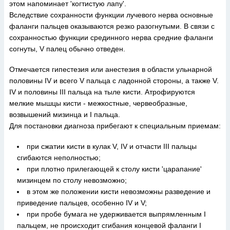
этом напоминает 'когтистую лапу'.
Вследствие сохранности функции лучевого нерва основные
фаланги пальцев оказываются резко разогнутыми. В связи с
сохранностью функции срединного нерва средние фаланги
согнуты, V палец обычно отведен.
Отмечается гипестезия или анестезия в области ульнарной
половины IV и всего V пальца с ладонной стороны, а также V.
IV и половины III пальца на тыле кисти. Атрофируются
мелкие мышцы кисти - межкостные, червеобразные,
возвышений мизинца и I пальца.
Для постановки диагноза прибегают к специальным приемам:
при сжатии кисти в кулак V, IV и отчасти III пальцы
сгибаются неполностью;
при плотно прилегающей к столу кисти 'царапание'
мизинцем по столу невозможно;
в этом же положении кисти невозможны разведение и
приведение пальцев, особенно IV и V;
при пробе бумага не удерживается выпрямленным I
пальцем, не происходит сгибания концевой фаланги I