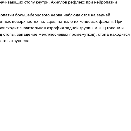
ачивающих стопу кнутри. Ахиллов рефлекс при нейропатии
ропатии большеберцового нерва наблюдаются на задней
енных поверхностях пальцев, на тыле их концевых фаланг. При
оисходит значительная атрофия задней группы мышц голени и
д стопы, западение межплюсневых промежутков), стопа находится
ого затруднена.