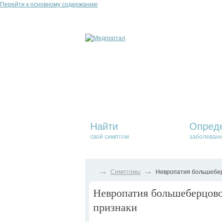
Перейти к основному содержанию
Найти
Опред
свой симптом
заболеван
→
→
Симптомы
Невропатия большеберц
Невропатия большеберцовог
признаки