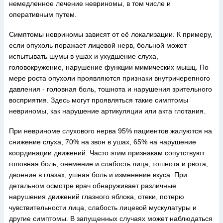
немедленное лечение невриномы, в том числе и
оперативным путем.
Симптомы невриномы зависят от её локализации. К примеру,
если опухоль поражает лицевой нерв, больной может
испытывать шумы в ушах и ухудшение слуха,
головокружение, нарушение функции мимических мышц. По
мере роста опухоли проявляются признаки внутричерепного
давления - головная боль, тошнота и нарушения зрительного
восприятия. Здесь могут проявляться такие симптомы
невриномы, как нарушение артикуляции или акта глотания.
При невриноме слухового нерва 95% пациентов жалуются на
снижение слуха, 70% на звон в ушах, 65% на нарушение
координации движений. Часто этим признакам сопутствуют
головная боль, онемение и слабость лица, тошнота и рвота,
двоение в глазах, ушная боль и изменение вкуса. При
детальном осмотре врач обнаруживает различные
нарушения движений глазного яблока, отеки, потерю
чувствительности лица, слабость лицевой мускулатуры и
другие симптомы. В запущенных случаях может наблюдаться