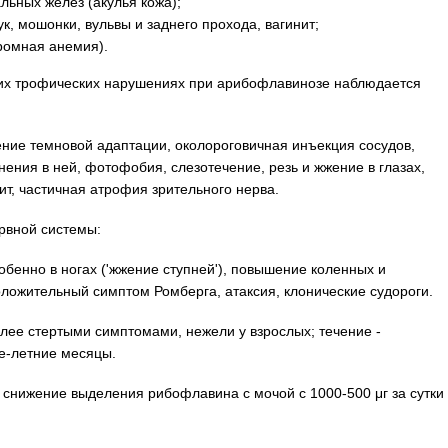
льных желез (акулья кожа);
к, мошонки, вульвы и заднего прохода, вагинит;
ромная анемия).
ких трофических нарушениях при арибофлавинозе наблюдается
ние темновой адаптации, околороговичная инъекция сосудов,
нения в ней, фотофобия, слезотечение, резь и жжение в глазах,
т, частичная атрофия зрительного нерва.
рвной системы:
обенно в ногах ('жжение ступней'), повышение коленных и
ложительный симптом Ромберга, атаксия, клонические судороги.
лее стертыми симптомами, нежели у взрослых; течение -
не-летние месяцы.
 снижение выделения рибофлавина с мочой с 1000-500 μг за сутки