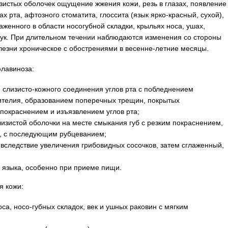
зистых оболочек ощущение жжения кожи, резь в глазах, появление
ах рта, афтозного стоматита, глоссита (язык ярко-красный, сухой),
женного в области носогубной складки, крыльях носа, ушах,
 рук. При длительном течении наблюдаются изменения со стороны
лезни хроническое с обострениями в весенне-летние месяцы.
лавиноза:
 слизисто-кожного соединения углов рта с побледнением
ителия, образованием поперечных трещин, покрытых
покраснением и изъязвлением углов рта;
лизистой оболочки на месте смыкания губ с резким покраснением,
, с последующим рубцеванием;
й вследствие увеличения грибовидных сосочков, затем сглаженный,
языка, особенно при приеме пищи.
я кожи:
са, носо-губных складок, век и ушных раковин с мягким