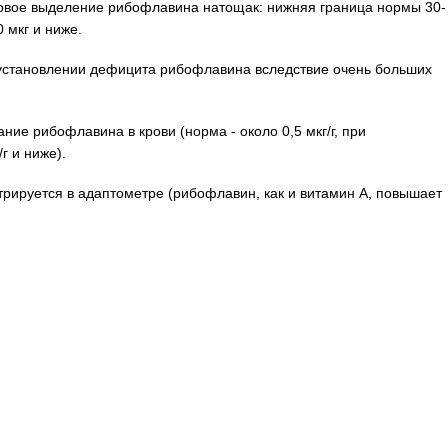
совое выделение рибофлавина натощак: нижняя граница нормы 30-
 мкг и ниже.
 установлении дефицита рибофлавина вследствие очень больших
ие рибофлавина в крови (норма - около 0,5 мкг/г, при
г и ниже).
рируется в адаптометре (рибофлавин, как и витамин А, повышает