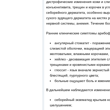
дистрофические изменения кожи и сли
конъюнктивита, трещин и корочек в угл
себорейного дерматита, особенно выра
сухого зудящего дерматита на кистях
нервной системы, анемия. Течение бо
Ранние клинические симптомы арибоф
ангулярный стоматит - поражение
слизистой оболочки, мацерацией эп
желтоватыми, влажными корочками, 
хейлез - десквамация эпителия с
трещинами и кровянистыми корками
глоссит - язык вначале зернисты
блестящий, пурпурного цвета;
больные ощущают боль и жжение 
В дальнейшем наблюдаются изменени
себорейный экзематид крыльев но
шелушением;