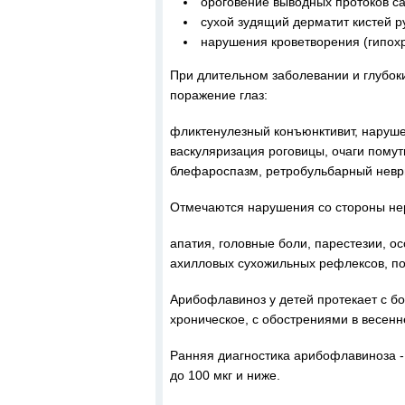
ороговение выводных протоков са
сухой зудящий дерматит кистей ру
нарушения кроветворения (гипох
При длительном заболевании и глубо
поражение глаз:
фликтенулезный конъюнктивит, наруше
васкуляризация роговицы, очаги помут
блефароспазм, ретробульбарный неври
Отмечаются нарушения со стороны не
апатия, головные боли, парестезии, ос
ахилловых сухожильных рефлексов, по
Арибофлавиноз у детей протекает с бо
хроническое, с обострениями в весен
Ранняя диагностика арибофлавиноза -
до 100 мкг и ниже.