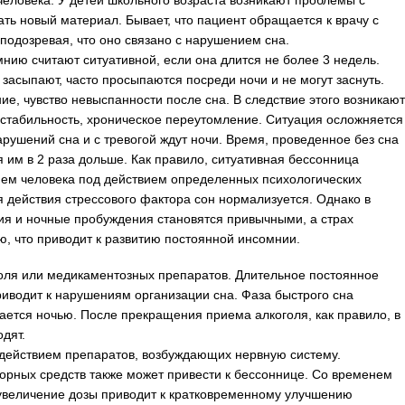
еловека. У детей школьного возраста возникают проблемы с
ать новый материал. Бывает, что пациент обращается к врачу с
подозревая, что оно связано с нарушением сна.
нию считают ситуативной, если она длится не более 3 недель.
асыпают, часто просыпаются посреди ночи и не могут заснуть.
е, чувство невыспанности после сна. В следствие этого возникают
стабильность, хроническое переутомление. Ситуация осложняется
арушений сна и с тревогой ждут ночи. Время, проведенное без сна
 им в 2 раза дольше. Как правило, ситуативная бессонница
ем человека под действием определенных психологических
 действия стрессового фактора сон нормализуется. Однако в
ия и ночные пробуждения становятся привычными, а страх
ю, что приводит к развитию постоянной инсомнии.
оля или медикаментозных препаратов. Длительное постоянное
риводит к нарушениям организации сна. Фаза быстрого сна
ается ночью. После прекращения приема алкоголя, как правило, в
дят.
действием препаратов, возбуждающих нервную систему.
орных средств также может привести к бессоннице. Со временем
увеличение дозы приводит к кратковременному улучшению