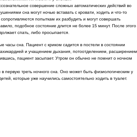
ссознательное совершение сложных автоматических действий во
шениями сна могут ночью вставать с кровати, ходить и что-то
 сопротивляются попыткам их разбудить и могут совершать
равило, подобное состояние длится не более 15 минут. После этого
должает спать, либо просыпается.
е часы сна. Пациент с криком садится в постели в состоянии
 тахикардией и учащением дыхания, потоотделением, расширением
коившись, пациент засыпает. Утром он обычно не помнит о ночном
в первую треть ночного сна. Оно может быть физиологическим у
детей, которые уже научились самостоятельно ходить в туалет.