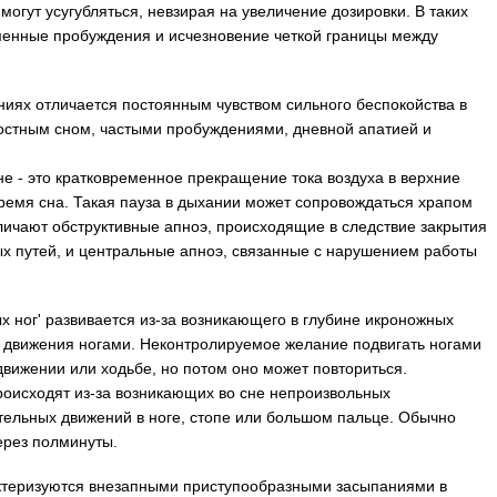
могут усугубляться, невзирая на увеличение дозировки. В таких
менные пробуждения и исчезновение четкой границы между
ниях отличается постоянным чувством сильного беспокойства в
ностным сном, частыми пробуждениями, дневной апатией и
е - это кратковременное прекращение тока воздуха в верхние
ремя сна. Такая пауза в дыхании может сопровождаться храпом
личают обструктивные апноэ, происходящие в следствие закрытия
ых путей, и центральные апноэ, связанные с нарушением работы
 ног' развивается из-за возникающего в глубине икроножных
движения ногами. Неконтролируемое желание подвигать ногами
движении или ходьбе, но потом оно может повториться.
роисходят из-за возникающих во сне непроизвольных
ельных движений в ноге, стопе или большом пальце. Обычно
через полминуты.
ктеризуются внезапными приступообразными засыпаниями в