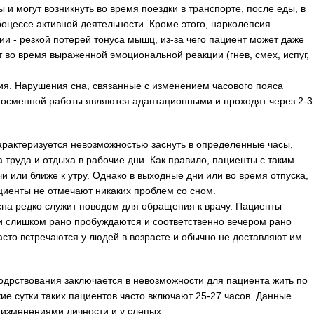
и могут возникнуть во время поездки в транспорте, после еды, в
роцессе активной деятельности. Кроме этого, нарколепсия
и - резкой потерей тонуса мышц, из-за чего пациент может даже
т во время выраженной эмоциональной реакции (гнев, смех, испуг,
я. Нарушения сна, связанные с изменением часового пояса
 посменной работы являются адаптационными и проходят через 2-3
рактеризуется невозможностью заснуть в определенные часы,
труда и отдыха в рабочие дни. Как правило, пациенты с таким
и или ближе к утру. Однако в выходные дни или во время отпуска,
циенты не отмечают никаких проблем со сном.
на редко служит поводом для обращения к врачу. Пациенты
ни слишком рано пробуждаются и соответственно вечером рано
асто встречаются у людей в возрасте и обычно не доставляют им
одрствования заключается в невозможности для пациента жить по
кие сутки таких пациентов часто включают 25-27 часов. Данные
 изменениями личности и у слепых.