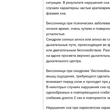
ситуации. В результате нарушения сна 
случаях характерны частые кратковре
фазами сна.
Бессонница при психических заболева
ночное время, очень чутким и поверх
усталостью.
Синдром сонных апноэ или апноэ во сн
дыхательные пути, происходящее во в
или двигательным беспокойством. Раз
на вдохе просвета верхних дыхательн
дыхательного центра.
Бессонница при синдроме 'беспокойных
мышц ощущения, требующего сделать 
возникает перед сном и проходит при 
В некоторых случаях нарушения сна п
однообразных и повторяющихся сгибат
сгибание длится 2 сек и повторяется 
Нарушения сна при нарколепсии хара