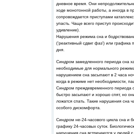
дневное время. Они непродолжительны 
ходе монотонной работы, а иногда в п
сопровождается приступами катаплекси
упасть. Чаще всего приступ происходи
удивление).
Нарушения режима сна и бодрствовани
('реактивный сдвиг фаз') или графика
дня.
Синдром замедленного периода сна ха
необходимые для нормального режима 
нарушением сна засыпают в 2 часа ноч
когда в режиме нет необходимости, па
Синдром преждевременного периода с
быстро засыпают и хорошо спят, но о
ложатся спать. Такие нарушения сна ч
особого дискомфорта.
Синдром не-24-часового цикла сна и б
графику 24-часовых суток. Биологичес
нарушения сна встречаются у людей с