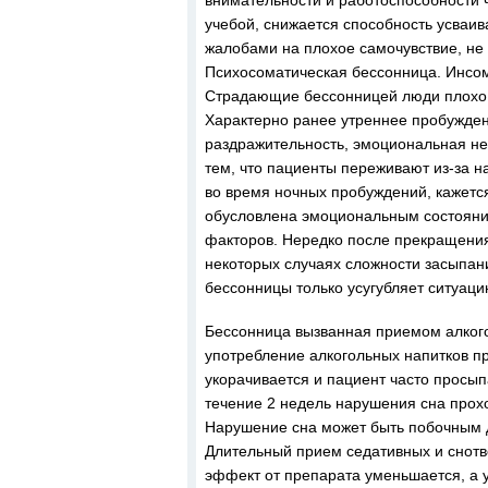
внимательности и работоспособности ч
учебой, снижается способность усваив
жалобами на плохое самочувствие, не 
Психосоматическая бессонница. Инсом
Страдающие бессонницей люди плохо з
Характерно ранее утреннее пробуждени
раздражительность, эмоциональная не
тем, что пациенты переживают из-за н
во время ночных пробуждений, кажется
обусловлена эмоциональным состояни
факторов. Нередко после прекращения
некоторых случаях сложности засыпан
бессонницы только усугубляет ситуаци
Бессонница вызванная приемом алког
употребление алкогольных напитков п
укорачивается и пациент часто просып
течение 2 недель нарушения сна прохо
Нарушение сна может быть побочным 
Длительный прием седативных и снотв
эффект от препарата уменьшается, а 