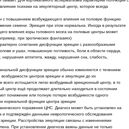
не бывает. Для кортикального асперматизма характерны поллюции с
влияние психики на эякуляторный центр, которое всегда
ии с повышением возбуждающего влияния на половую функцию.
ение семени. Эрекция при этом нормальна. Иногда в результате
его влияния коры головного мозга на половые центры может
апример, при эротических фантазиях)
рактерно сочетание дисфункции эрекции с разнообразными
олове и ушах, повышенную потливость, боли в области сердца,
у, нарушения аппетита, жажду, нарушения сна, слабость,
пинальной дисфункции эрекции обычно изменяются с течением
возбудимости центров эрекции и эякуляции до их
 всего истощается легко возбудимый эрекционный центр, в то
ный центр ещё продолжает длительно находиться в состоянии
ают понижение или полную потерю возбудимости одного
ии нормальной функции центра эрекции
анического поражения ЦНС. Диагноз может быть установлен на
а и подтверждён данными неврологического обследования
эрекции. Расстройства эякуляции связаны с изменениями
члена. При установлении диагноза важны данные не только