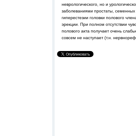
неврологического, но и урологическо
заболеваниями простаты, семенных 
гиперестезии головки полового чл
эрекции. При полном отсутствии чув
полового акта получает очень слаб
совсем не наступает (т.н. нервнор