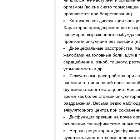
ни длился, не наступает и оргазма 
оргазмом (во сне снято тормозящее 
проявляется при бодрствовании)
Кортикальная дисфункция эрекц
Характерно преждевременное изверж
чрезмерно выраженного возбуждающ
произойти эякуляция без эрекции (н
Диэнцефальные расстройства. Ха
жалобами на головные боли, шум в г
сердцебиение, озноб, тошноту, рвот
утомляемость и др.
Сексуальные расстройства при с
времени от проявлений повышенной 
функционального истощения. Раньше
время как более стойкий эякулятор
раздражения. Весьма редко наблюд
эякуляторного центра при сохранен
Дисфункция эрекции на почве орг
основании специфического анамнез
Нервно-рецепторная дисфункция 
чувствительности головки полового 