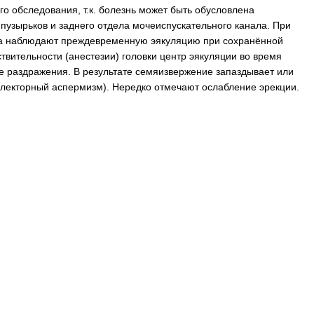
го обследования, т.к. болезнь может быть обусловлена
пузырьков и заднего отдела мочеиспускательного канала. При
ена наблюдают преждевременную эякуляцию при сохранённой
ствительности (анестезии) головки центр эякуляции во время
ые раздражения. В результате семяизвержение запаздывает или
ефлекторный аспермизм). Нередко отмечают ослабление эрекции.