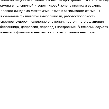
ромиалгии пациенты отмечают боль, распространяющуюся по всему
ажена в поясничной и воротниковой зоне, в нижних и верхних
болевого синдрома может изменяться в зависимости от смены
ся снижение физической выносливости, работоспособности,
 спазмов, судорог, появление онемения, постоянного ощущения
я бессонница, депрессия, перепады настроения. В тяжелых случаях
 мышечной функции и невозможность выполнения некоторых