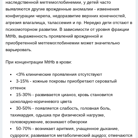
наследственной метгемоглобинемии, у детей часто
выявляются другие врожденные аномалии - изменения
конфигурации черепа, недоразвитие верхних конечностей,
атрезия влагалища, талассемия и пр. Нередко дети отстают в
психомоторном развитии. В зависимости от уровня фракции
MtHb, выраженность проявлений врожденной и
приобретенной метгемоглобинемии может значительно
варьировать.
При концентрации MtHb в крови:
<3% клинические проявления отсутствуют
3-15% - кожные покровы приобретают сероватый
оттенок
15-30% - развивается цианоз, кровь становится
шоколадно-коричневого цвета
30-50% - появляется слабость, головная боль,
тахикардия, одышка при физической нагрузке,
головокружение, возникают обмороки
50-70% - возникает аритмия, учащенное дыхание,
судороги; развивается метаболический ацидоз; отмечаются