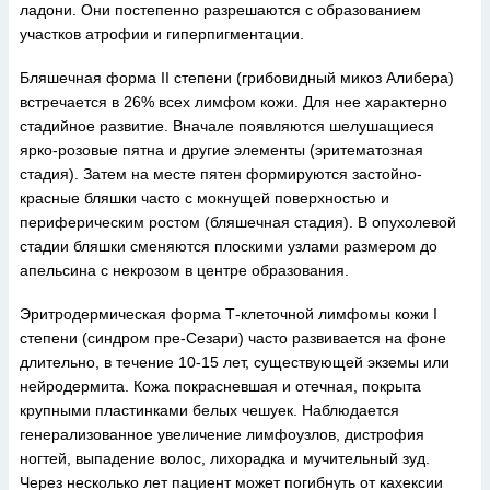
ладони. Они постепенно разрешаются с образованием
участков атрофии и гиперпигментации.
Бляшечная форма II степени (грибовидный микоз Алибера)
встречается в 26% всех лимфом кожи. Для нее характерно
стадийное развитие. Вначале появляются шелушащиеся
ярко-розовые пятна и другие элементы (эритематозная
стадия). Затем на месте пятен формируются застойно-
красные бляшки часто с мокнущей поверхностью и
периферическим ростом (бляшечная стадия). В опухолевой
стадии бляшки сменяются плоскими узлами размером до
апельсина с некрозом в центре образования.
Эритродермическая форма Т-клеточной лимфомы кожи I
степени (синдром пре-Сезари) часто развивается на фоне
длительно, в течение 10-15 лет, существующей экземы или
нейродермита. Кожа покрасневшая и отечная, покрыта
крупными пластинками белых чешуек. Наблюдается
генерализованное увеличение лимфоузлов, дистрофия
ногтей, выпадение волос, лихорадка и мучительный зуд.
Через несколько лет пациент может погибнуть от кахексии