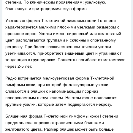
степени. По клиническим проявлениям: узелковую,
бляшечную и эритродермическую формы.
Узелковая форма Т-клеточной лимфомы кожи I степени
характеризуется мелкими плоскими узелками размером с
просяное зерно. Узелки имеют сиреневый или желтоватый
цвет, располагаются группами и склонны к спонтанному
регрессу. При более злокачественном течении узелки
увеличиваются, приобретают вишневый цвет и утрачивают
тенденцию к группировке. Пациенты погибают от метастазов
через 2-5 лет.
Редко встречается мелкоузелковая форма Т-клеточной
лимфомы кожи, при которой фолликулярные узелки
сливаются в бляшки с напоминающим псориаз
поверхностным шелушением. На этом фоне появляются
крупные узелки, которые затем подвергаются некрозу.
Бляшечная форма Т-клеточной лимфомы кожи I степени
представлена нерезко отграниченными бляшками
желтоватого цвета. Размер бляшек может быть больше