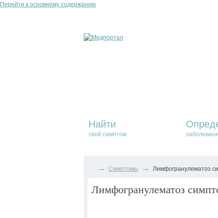
Перейти к основному содержанию
Найти
Опред
свой симптом
заболеван
→
→
Симптомы
Лимфогранулематоз сим
Лимфогранулематоз симпто