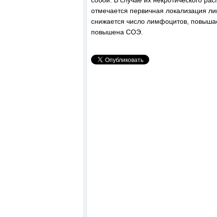
собой. В случае их некротического ра
отмечается первичная локализация лим
снижается число лимфоцитов, повыша
повышена СОЭ.