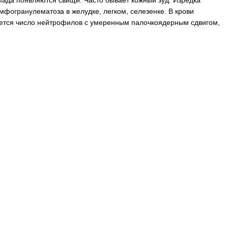
спада появляются свищи. Часто бывает кожный зуд. Изредка
фогранулематоза в желудке, легком, селезенке. В крови
ется число нейтрофилов с умеренным палочкоядерным сдвигом,