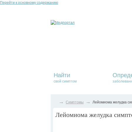
Перейти к основному содержанию
Найти
Опред
свой симптом
заболеван
→
→
Симптомы
Лейомиома желудка сим
Лейомиома желудка симпто