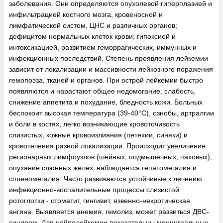
заболевания. Они определяются опухолевой гиперплазией и
инфильтрацией костного мозга, кровеносной и
лимфатической систем, ЦНС и различных органов;
дефицитом нормальных клеток крови; гипоксией и
интоксикацией, развитием геморрагических, иммунных и
инфекционных последствий. Степень проявления лейкемии
зависит от локализации и массивности лейкозного поражения
гемопоэза, тканей и органов. При острой лейкемии быстро
появляются и нарастают общее недомогание, слабость,
снижение аппетита и похудание, бледность кожи. Больных
беспокоит высокая температура (39-40°С), ознобы, артралгии
и боли в костях; легко возникающие кровоточивость
слизистых, кожные кровоизлияния (петехии, синяки) и
кровотечения разной локализации. Происходит увеличение
регионарных лимфоузлов (шейных, подмышечных, паховых),
опухание слюнных желез, наблюдается гепатомегалия и
спленомегалия. Часто развиваются устойчивые к лечению
инфекционно-воспалительные процессы слизистой
ротоглотки - стоматит, гингивит, язвенно-некротическая
ангина. Выявляется анемия, гемолиз, может развиться ДВС-
синдром. Для нейролейкемии показательны менингеальные