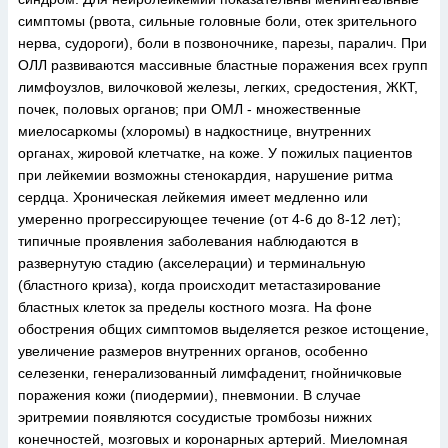
симптомы (рвота, сильные головные боли, отек зрительного
нерва, судороги), боли в позвоночнике, парезы, паралич. При
ОЛЛ развиваются массивные бластные поражения всех групп
лимфоузлов, вилочковой железы, легких, средостения, ЖКТ,
почек, половых органов; при ОМЛ - множественные
миелосаркомы (хлоромы) в надкостнице, внутренних
органах, жировой клетчатке, на коже. У пожилых пациентов
при лейкемии возможны стенокардия, нарушение ритма
сердца. Хроническая лейкемия имеет медленно или
умеренно прогрессирующее течение (от 4-6 до 8-12 лет);
типичные проявления заболевания наблюдаются в
развернутую стадию (акселерации) и терминальную
(бластного криза), когда происходит метастазирование
бластных клеток за пределы костного мозга. На фоне
обострения общих симптомов выделяется резкое истощение,
увеличение размеров внутренних органов, особенно
селезенки, генерализованный лимфаденит, гнойничковые
поражения кожи (пиодермии), пневмонии. В случае
эритремии появляются сосудистые тромбозы нижних
конечностей, мозговых и коронарных артерий. Миеломная