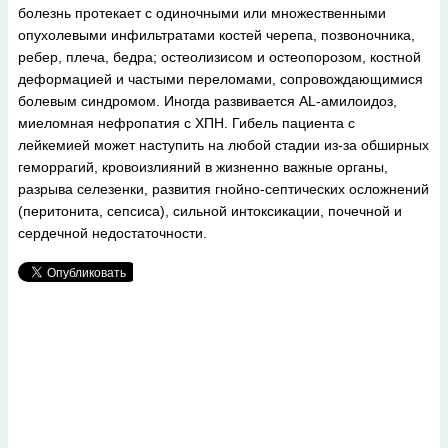
болезнь протекает с одиночными или множественными
опухолевыми инфильтратами костей черепа, позвоночника,
ребер, плеча, бедра; остеолизисом и остеопорозом, костной
деформацией и частыми переломами, сопровождающимися
болевым синдромом. Иногда развивается AL-амилоидоз,
миеломная нефропатия с ХПН. Гибель пациента с
лейкемией может наступить на любой стадии из-за обширных
геморрагий, кровоизлияний в жизненно важные органы,
разрыва селезенки, развития гнойно-септических осложнений
(перитонита, сепсиса), сильной интоксикации, почечной и
сердечной недостаточности.