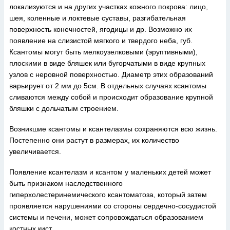
локализуются и на других участках кожного покрова: лицо,
шея, коленные и локтевые суставы, разгибательная
поверхность конечностей, ягодицы и др. Возможно их
появление на слизистой мягкого и твердого неба, губ.
Ксантомы могут быть мелкоузелковыми (эруптивными),
плоскими в виде бляшек или бугорчатыми в виде крупных
узлов с неровной поверхностью. Диаметр этих образований
варьирует от 2 мм до 5см. В отдельных случаях ксантомы
сливаются между собой и происходит образование крупной
бляшки с дольчатым строением.
Возникшие ксантомы и ксантелазмы сохраняются всю жизнь.
Постепенно они растут в размерах, их количество
увеличивается.
Появление ксантелазм и ксантом у маленьких детей может
быть признаком наследственного
гиперхолестеринемического ксантоматоза, который затем
проявляется нарушениями со стороны сердечно-сосудистой
системы и печени, может сопровождаться образованием
костных кист.