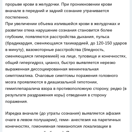
прорыве крови в желудочки. При проникновении крови
вначале в передний и задний сознание утрачивается
постепенно.
При увеличении объема излившейся крови в желудочках и
развитии отека нарушение сознания становится более
глубоким, появляются расстройства дыхания, пульса
(брадикардия, сменяющаяся тахикардией, до 120-150 ударов
в минуту), вазомоторные расстройства (бледность,
сменяющаяся гиперемией) на лице, туловище и конечностях,
общий гипергидроз, цианоз, быстро выявляется нерезко
выраженная диссоциированная менингеальная
симптоматика. Очаговые симптомы поражения головного
мозга проявляются в диашизальной гипотонии,
гемиплепаралича взора в противоположную сторону, редко (в
результате раздражения коры) отведения в сторону
поражения.
Изредка вначале (до утраты сознания) выявляется афазия
очаге в левом полушарии), геми- анестезия на паретичных
конечностях, гомонимная гемианопсия локализации в